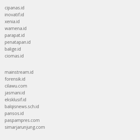
cipanas.id
inovatif.id
xenia.id
wamena.id
parapat.id
penatapan.id
balige.id
ciomas.id
mainstream.id
forensik.id
cilawu.com
jasmani.id
eksklusif.id
balqisnews.sch.id
pansos.id
paspampres.com
simarjarunjung.com