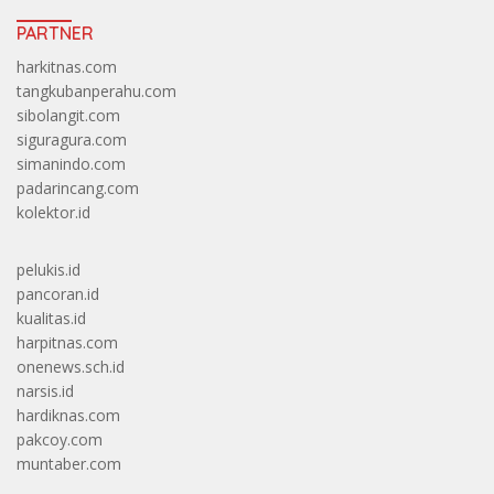
PARTNER
harkitnas.com
tangkubanperahu.com
sibolangit.com
siguragura.com
simanindo.com
padarincang.com
kolektor.id
pelukis.id
pancoran.id
kualitas.id
harpitnas.com
onenews.sch.id
narsis.id
hardiknas.com
pakcoy.com
muntaber.com