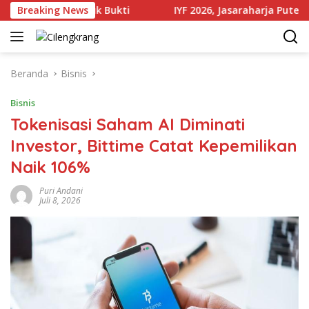
Langsung
ejumlah Produk Bukti
Breaking News
IYF 2026, Jasaraharja Putera Perk
ke
konten
Beranda
Bisnis
Bisnis
Tokenisasi Saham AI Diminati
Investor, Bittime Catat Kepemilikan
Naik 106%
Puri Andani
Juli 8, 2026