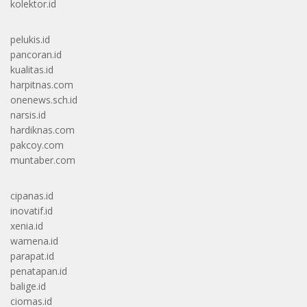
kolektor.id
pelukis.id
pancoran.id
kualitas.id
harpitnas.com
onenews.sch.id
narsis.id
hardiknas.com
pakcoy.com
muntaber.com
cipanas.id
inovatif.id
xenia.id
wamena.id
parapat.id
penatapan.id
balige.id
ciomas.id