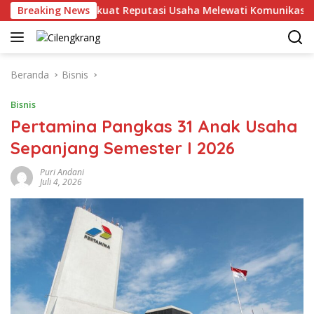
Langsung
Breaking News
MHU Perkuat Reputasi Usaha Melewati Komunikasi Korpor
ke
konten
Beranda
Bisnis
Bisnis
Pertamina Pangkas 31 Anak Usaha
Sepanjang Semester I 2026
Puri Andani
Juli 4, 2026