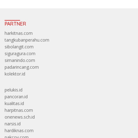
PARTNER
harkitnas.com
tangkubanperahu.com
sibolangit.com
siguragura.com
simanindo.com
padarincang.com
kolektor.id
pelukis.id
pancoran.id
kualitas.id
harpitnas.com
onenews.sch.id
narsis.id
hardiknas.com
pakcoy.com