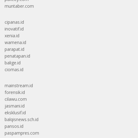
muntaber.com
cipanas.id
inovatif.id
xenia.id
wamena.id
parapat.id
penatapan.id
balige.id
ciomas.id
mainstream.id
forensik.id
cilawu.com
jasmani.id
eksklusif.id
balqisnews.sch.id
pansos.id
paspampres.com