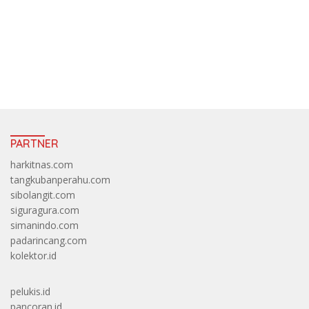
https://accslot88.live/
PARTNER
harkitnas.com
tangkubanperahu.com
sibolangit.com
siguragura.com
simanindo.com
padarincang.com
kolektor.id
pelukis.id
pancoran.id