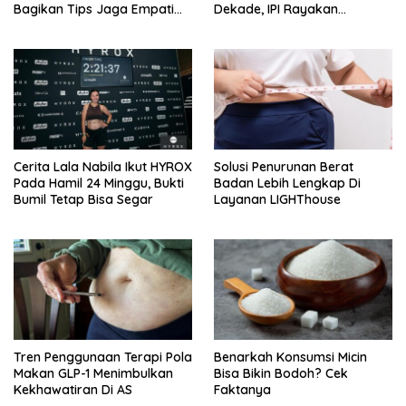
Bagikan Tips Jaga Empati
Dekade, IPI Rayakan
Ke Medsos
Campaign 70th Sehatkan
Indonesia
Cerita Lala Nabila Ikut HYROX
Solusi Penurunan Berat
Pada Hamil 24 Minggu, Bukti
Badan Lebih Lengkap Di
Bumil Tetap Bisa Segar
Layanan LIGHThouse
Tren Penggunaan Terapi Pola
Benarkah Konsumsi Micin
Makan GLP-1 Menimbulkan
Bisa Bikin Bodoh? Cek
Kekhawatiran Di AS
Faktanya