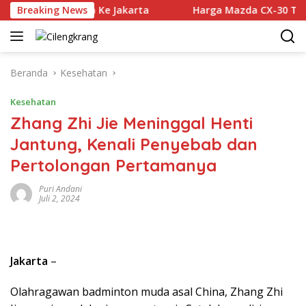
Langsung
 Gerai Perdana Ke Jakarta
Breaking News
Harga Mazda CX-30 Turun Rp8
ke
konten
Beranda
Kesehatan
Kesehatan
Zhang Zhi Jie Meninggal Henti
Jantung, Kenali Penyebab dan
Pertolongan Pertamanya
Puri Andani
Juli 2, 2024
Jakarta
–
Olahragawan badminton muda asal China, Zhang Zhi