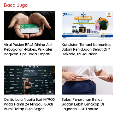
Baca Juga
Viral Pasien BPJS Dihina Ahli
Konsisten Temani Komunitas
Kebugaran-Nakes, Psikiater
Jalani Kehidupan Sehat Di 7
Bagikan Tips Jaga Empati
Dekade, IPI Rayakan
Ke Medsos
Campaign 70th Sehatkan
Indonesia
Cerita Lala Nabila Ikut HYROX
Solusi Penurunan Berat
Pada Hamil 24 Minggu, Bukti
Badan Lebih Lengkap Di
Bumil Tetap Bisa Segar
Layanan LIGHThouse