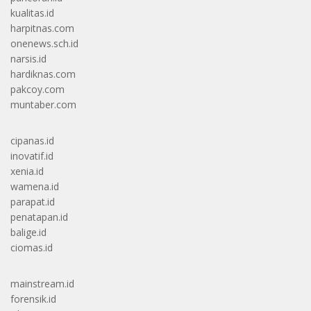
kualitas.id
harpitnas.com
onenews.sch.id
narsis.id
hardiknas.com
pakcoy.com
muntaber.com
cipanas.id
inovatif.id
xenia.id
wamena.id
parapat.id
penatapan.id
balige.id
ciomas.id
mainstream.id
forensik.id