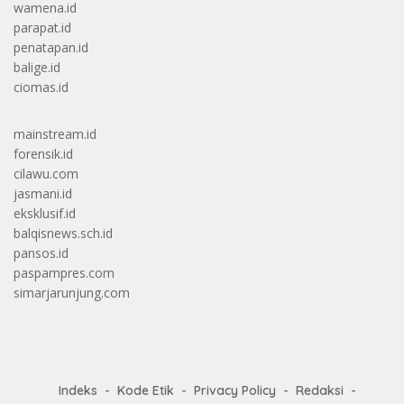
wamena.id
parapat.id
penatapan.id
balige.id
ciomas.id
mainstream.id
forensik.id
cilawu.com
jasmani.id
eksklusif.id
balqisnews.sch.id
pansos.id
paspampres.com
simarjarunjung.com
Indeks
Kode Etik
Privacy Policy
Redaksi