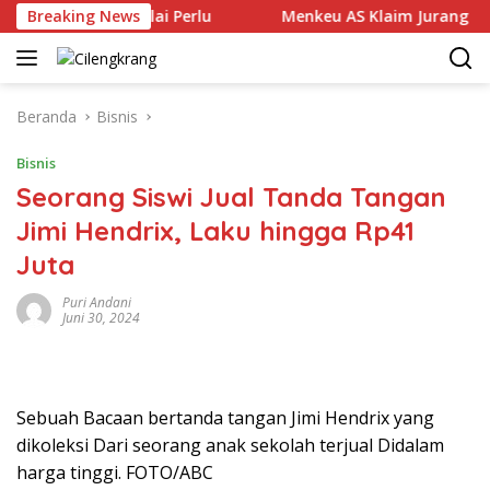
Langsung
an TPPO Dinilai Perlu
Breaking News
Menkeu AS Klaim Jurang Kaya-M
ke
konten
Beranda
Bisnis
Bisnis
Seorang Siswi Jual Tanda Tangan
Jimi Hendrix, Laku hingga Rp41
Juta
Puri Andani
Juni 30, 2024
Sebuah Bacaan bertanda tangan Jimi Hendrix yang
dikoleksi Dari seorang anak sekolah terjual Didalam
harga tinggi. FOTO/ABC