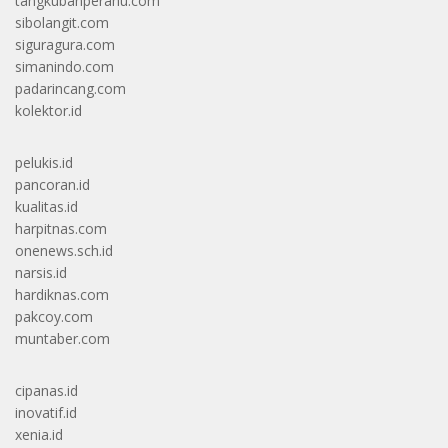
tangkubanperahu.com
sibolangit.com
siguragura.com
simanindo.com
padarincang.com
kolektor.id
pelukis.id
pancoran.id
kualitas.id
harpitnas.com
onenews.sch.id
narsis.id
hardiknas.com
pakcoy.com
muntaber.com
cipanas.id
inovatif.id
xenia.id