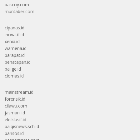
pakcoy.com
muntaber.com
cipanas.id
inovatif.id
xenia.id
wamena.id
parapat.id
penatapan.id
balige.id
ciomas.id
mainstream.id
forensik.id
cilawu.com
jasmani.id
eksklusif.id
balqisnews.sch.id
pansos.id