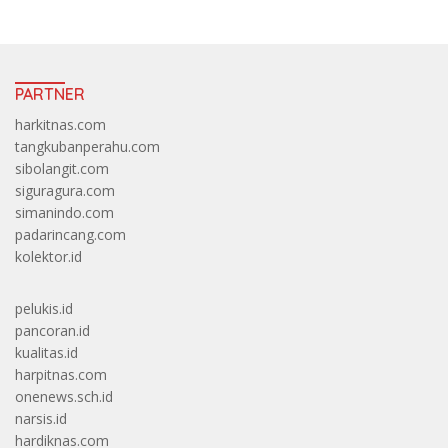
PARTNER
harkitnas.com
tangkubanperahu.com
sibolangit.com
siguragura.com
simanindo.com
padarincang.com
kolektor.id
pelukis.id
pancoran.id
kualitas.id
harpitnas.com
onenews.sch.id
narsis.id
hardiknas.com