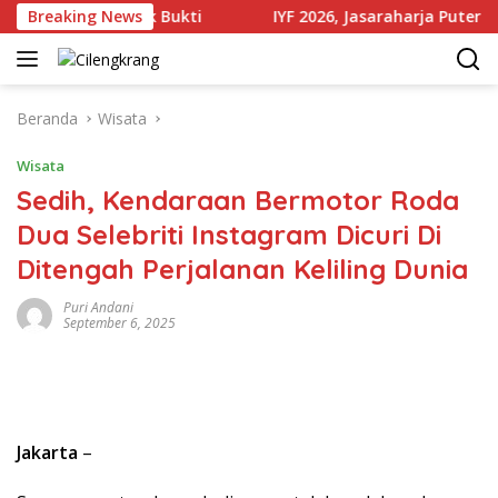
Langsung
jumlah Produk Bukti
Breaking News
IYF 2026, Jasaraharja Putera Perku
ke
konten
Beranda
Wisata
Wisata
Sedih, Kendaraan Bermotor Roda
Dua Selebriti Instagram Dicuri Di
Ditengah Perjalanan Keliling Dunia
Puri Andani
September 6, 2025
Jakarta
–