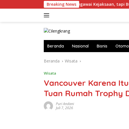
Langsung
 hingga Janeng
Breaking News
Pegawai Kejaksaan, tapi Bukan Jaksa
ke
konten
Beranda
Nasional
Bisnis
Otomot
Beranda
Wisata
Wisata
Vancouver Karena It
Tuan Rumah Trophy D
Puri Andani
Juli 7, 2026