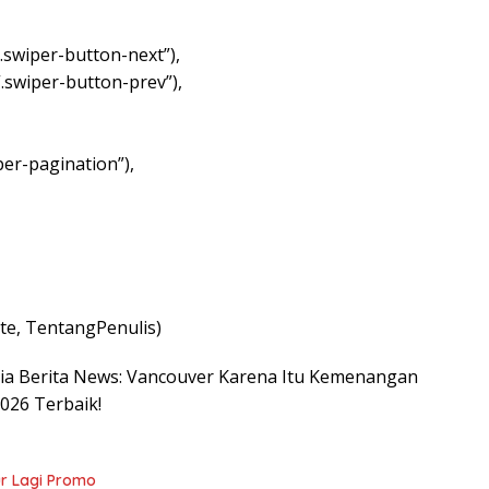
.swiper-button-next”),
“.swiper-button-prev”),
per-pagination”),
e, TentangPenulis)
nesia Berita News: Vancouver Karena Itu Kemenangan
026 Terbaik!
ur Lagi Promo