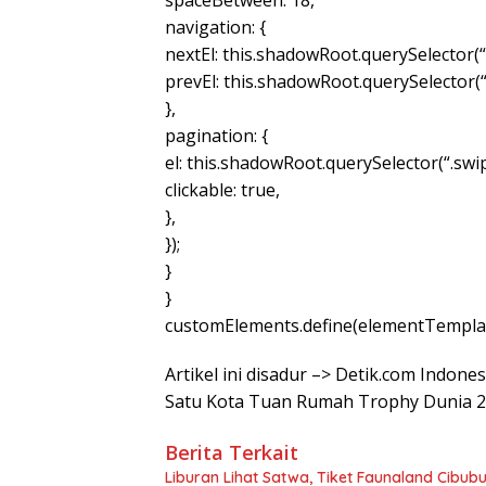
spaceBetween: 18,
navigation: {
nextEl: this.shadowRoot.querySelector(“
prevEl: this.shadowRoot.querySelector(
},
pagination: {
el: this.shadowRoot.querySelector(“.swi
clickable: true,
},
});
}
}
customElements.define(elementTemplat
Artikel ini disadur –> Detik.com Indo
Satu Kota Tuan Rumah Trophy Dunia 2
Berita Terkait
Liburan Lihat Satwa, Tiket Faunaland Cibub