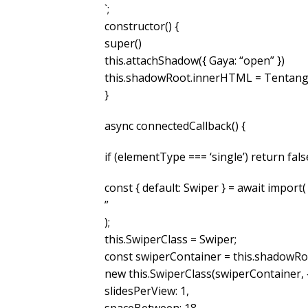
`;
constructor() {
super()
this.attachShadow({ Gaya: “open” })
this.shadowRoot.innerHTML = Tentang
}
async connectedCallback() {
if (elementType === ‘single’) return fals
const { default: Swiper } = await import(
”
);
this.SwiperClass = Swiper;
const swiperContainer = this.shadowRoo
new this.SwiperClass(swiperContainer, 
slidesPerView: 1,