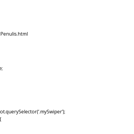
Penulis.html
e;
t.querySelector(‘.mySwiper’);
{