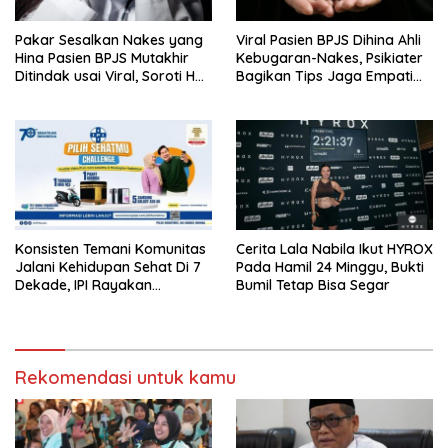
Pakar Sesalkan Nakes yang
Viral Pasien BPJS Dihina Ahli
Hina Pasien BPJS Mutakhir
Kebugaran-Nakes, Psikiater
Ditindak usai Viral, Soroti Hal
Bagikan Tips Jaga Empati
Ini
Ke Medsos
Konsisten Temani Komunitas
Cerita Lala Nabila Ikut HYROX
Jalani Kehidupan Sehat Di 7
Pada Hamil 24 Minggu, Bukti
Dekade, IPI Rayakan
Bumil Tetap Bisa Segar
Campaign 70th Sehatkan
Indonesia
Rekomendasi untuk kamu