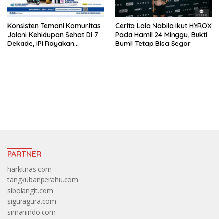
Konsisten Temani Komunitas
Cerita Lala Nabila Ikut HYROX
Jalani Kehidupan Sehat Di 7
Pada Hamil 24 Minggu, Bukti
Dekade, IPI Rayakan
Bumil Tetap Bisa Segar
Campaign 70th Sehatkan
Indonesia
https://accslot88.live/
PARTNER
harkitnas.com
tangkubanperahu.com
sibolangit.com
siguragura.com
simanindo.com