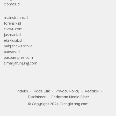
ciomas.id
mainstream.id
forensik.id
cilawu.com
jasmani.id
eksklusif.id
balqisnews.sch.id
pansos.id
paspampres.com
simarjarunjung.com
Indeks
Kode Etik
Privacy Policy
Redaksi
Disclaimer
Pedoman Media Siber
© Copyright 2024
Cilengkrang.com