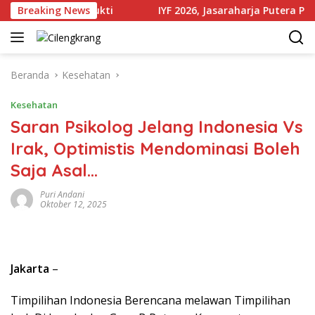
Langsung
lah Produk Bukti
Breaking News
IYF 2026, Jasaraharja Putera Perkuat 
ke
konten
Beranda
Kesehatan
Kesehatan
Saran Psikolog Jelang Indonesia Vs
Irak, Optimistis Mendominasi Boleh
Saja Asal…
Puri Andani
Oktober 12, 2025
Jakarta
–
Timpilihan Indonesia Berencana melawan Timpilihan