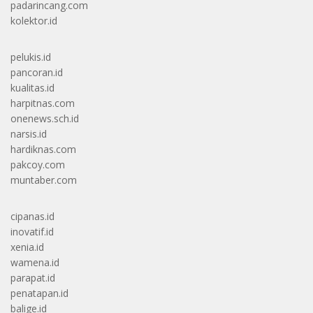
padarincang.com
kolektor.id
pelukis.id
pancoran.id
kualitas.id
harpitnas.com
onenews.sch.id
narsis.id
hardiknas.com
pakcoy.com
muntaber.com
cipanas.id
inovatif.id
xenia.id
wamena.id
parapat.id
penatapan.id
balige.id