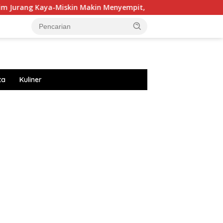
a-Miskin Makin Menyempit, Faktanya Lebih Kompleks
I
ta
Kuliner
://accslot88.live/