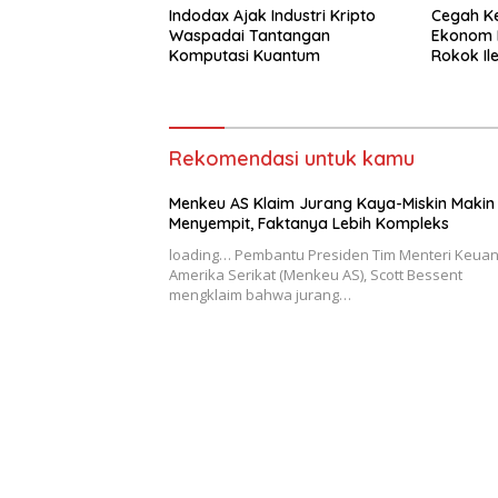
Indodax Ajak Industri Kripto
Cegah Ke
Waspadai Tantangan
Ekonom 
Komputasi Kuantum
Rokok Il
Rekomendasi untuk kamu
Menkeu AS Klaim Jurang Kaya-Miskin Makin
Menyempit, Faktanya Lebih Kompleks
loading… Pembantu Presiden Tim Menteri Keua
Amerika Serikat (Menkeu AS), Scott Bessent
mengklaim bahwa jurang…