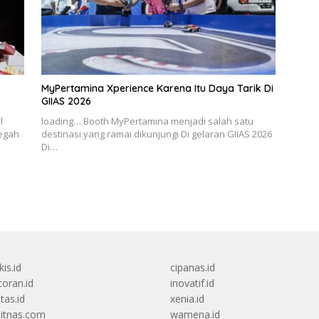
MyPertamina Xperience Karena Itu Daya Tarik Di
GIIAS 2026
l
loading… Booth MyPertamina menjadi salah satu
cegah
destinasi yang ramai dikunjungi Di gelaran GIIAS 2026
Di…
kis.id
cipanas.id
oran.id
inovatif.id
itas.id
xenia.id
itnas.com
wamena.id