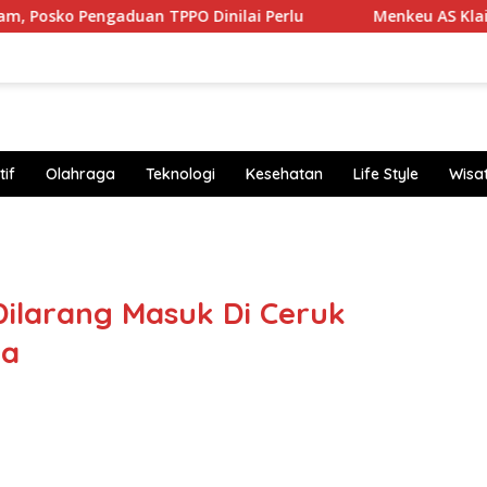
aduan TPPO Dinilai Perlu
Menkeu AS Klaim Jurang Kay
if
Olahraga
Teknologi
Kesehatan
Life Style
Wisa
https
Dilarang Masuk Di Ceruk
la