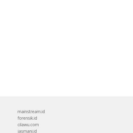
mainstream.id
forensik.id
cilawu.com
jasmani.id