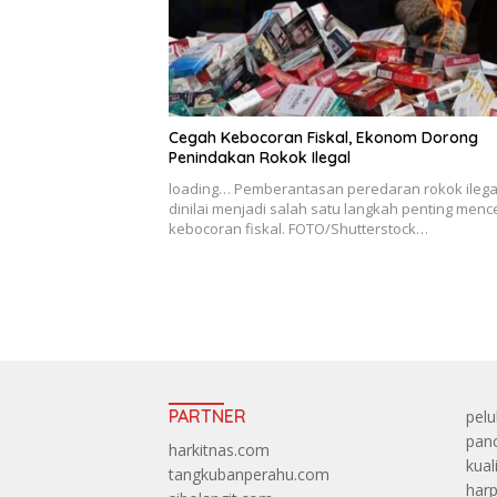
Cegah Kebocoran Fiskal, Ekonom Dorong
Penindakan Rokok Ilegal
loading… Pemberantasan peredaran rokok ilega
dinilai menjadi salah satu langkah penting men
kebocoran fiskal. FOTO/Shutterstock…
PARTNER
pelu
panc
harkitnas.com
kual
tangkubanperahu.com
harp