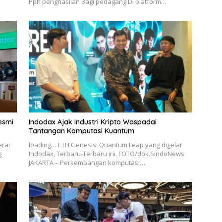
Pph penghasilan Bagi pedagang Di platform…
esmi
Indodax Ajak Industri Kripto Waspadai
Tantangan Komputasi Kuantum
erai
loading… ETH Genesis: Quantum Leap yang digelar
g
Indodax, Terbaru-Terbaru ini. FOTO/dok.SindoNews
JAKARTA – Perkembangan komputasi…