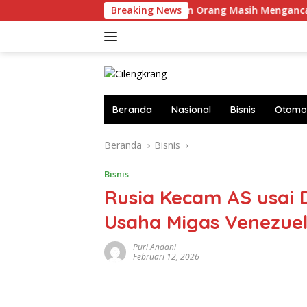
Langsung
 RS!
Perdagangan Orang Masih Mengancam, Posko Peng
Breaking News
ke
konten
Beranda
Nasional
Bisnis
Otomot
Beranda
Bisnis
Bisnis
Rusia Kecam AS usai 
Usaha Migas Venezue
Puri Andani
Februari 12, 2026