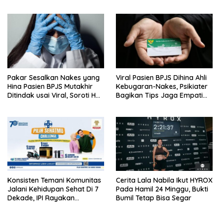
Pelaku
Pakar Sesalkan Nakes yang
Viral Pasien BPJS Dihina Ahli
Hina Pasien BPJS Mutakhir
Kebugaran-Nakes, Psikiater
Ditindak usai Viral, Soroti Hal
Bagikan Tips Jaga Empati
Ini
Ke Medsos
Konsisten Temani Komunitas
Cerita Lala Nabila Ikut HYROX
Jalani Kehidupan Sehat Di 7
Pada Hamil 24 Minggu, Bukti
Dekade, IPI Rayakan
Bumil Tetap Bisa Segar
Campaign 70th Sehatkan
Indonesia