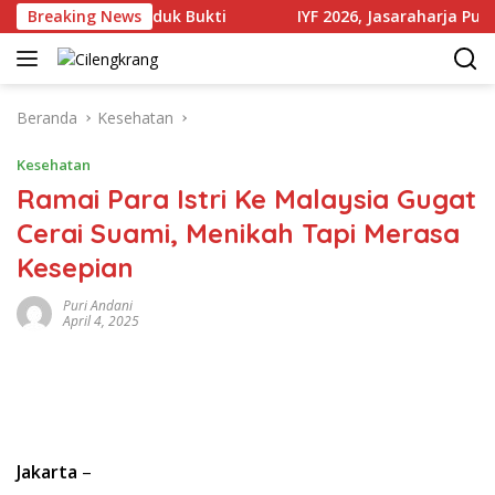
Langsung
n Sejumlah Produk Bukti
Breaking News
IYF 2026, Jasaraharja Putera Pe
ke
konten
Beranda
Kesehatan
Kesehatan
Ramai Para Istri Ke Malaysia Gugat
Cerai Suami, Menikah Tapi Merasa
Kesepian
Puri Andani
April 4, 2025
Jakarta
–