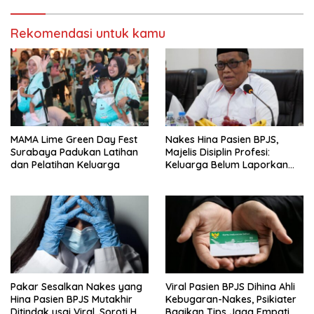
Rekomendasi untuk kamu
MAMA Lime Green Day Fest
Nakes Hina Pasien BPJS,
Surabaya Padukan Latihan
Majelis Disiplin Profesi:
dan Pelatihan Keluarga
Keluarga Belum Laporkan
Pelaku
Pakar Sesalkan Nakes yang
Viral Pasien BPJS Dihina Ahli
Hina Pasien BPJS Mutakhir
Kebugaran-Nakes, Psikiater
Ditindak usai Viral, Soroti Hal
Bagikan Tips Jaga Empati