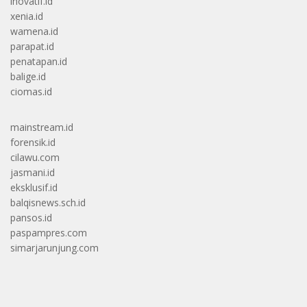
inovatif.id
xenia.id
wamena.id
parapat.id
penatapan.id
balige.id
ciomas.id
mainstream.id
forensik.id
cilawu.com
jasmani.id
eksklusif.id
balqisnews.sch.id
pansos.id
paspampres.com
simarjarunjung.com