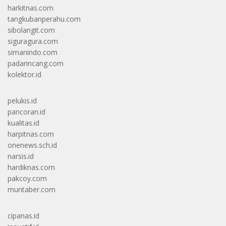
harkitnas.com
tangkubanperahu.com
sibolangit.com
siguragura.com
simanindo.com
padarincang.com
kolektor.id
pelukis.id
pancoran.id
kualitas.id
harpitnas.com
onenews.sch.id
narsis.id
hardiknas.com
pakcoy.com
muntaber.com
cipanas.id