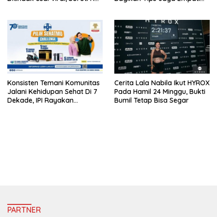
Ini
Ke Medsos
Konsisten Temani Komunitas
Cerita Lala Nabila Ikut HYROX
Jalani Kehidupan Sehat Di 7
Pada Hamil 24 Minggu, Bukti
Dekade, IPI Rayakan
Bumil Tetap Bisa Segar
Campaign 70th Sehatkan
Indonesia
https://accslot88.live/
PARTNER