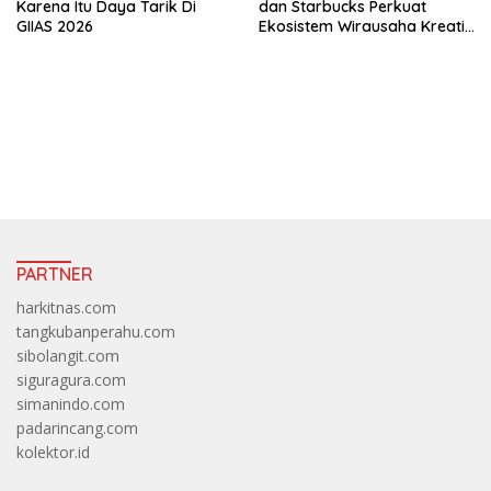
Karena Itu Daya Tarik Di
dan Starbucks Perkuat
GIIAS 2026
Ekosistem Wirausaha Kreatif
Muda
https://accslot88.live/
PARTNER
harkitnas.com
tangkubanperahu.com
sibolangit.com
siguragura.com
simanindo.com
padarincang.com
kolektor.id