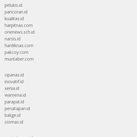
pelukis.id
pancoran.id
kualitas.id
harpitnas.com
onenews.sch.id
narsis.id
hardiknas.com
pakcoy.com
muntaber.com
cipanas.id
inovatif.id
xenia.id
wamena.id
parapat.id
penatapan.id
balige.id
ciomas.id