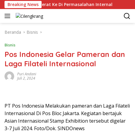
Langsung
angan Kelas Berat Ke Di Permasalahan Internal
Breaking News
Hippin
ke
konten
Beranda
Bisnis
Bisnis
Pos Indonesia Gelar Pameran dan
Laga Filateli Internasional
Puri Andani
Juli 2, 2024
PT Pos Indonesia Melakukan pameran dan Laga Filateli
Internasional Di Pos Bloc Jakarta. Kegiatan bertajuk
Asian Internasional Stamp Exhibition tersebut digelar
3-7 Juli 2024. Foto/Dok. SINDOnews