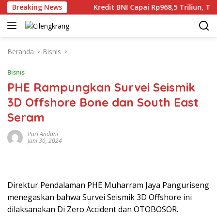
Langsung
n Dunia Gaza
Breaking News
Kredit BNI Capai Rp968,5 Triliun, Tumbuh
ke
konten
Beranda
Bisnis
Bisnis
PHE Rampungkan Survei Seismik
3D Offshore Bone dan South East
Seram
Puri Andani
Juni 30, 2024
Direktur Pendalaman PHE Muharram Jaya Panguriseng
menegaskan bahwa Survei Seismik 3D Offshore ini
dilaksanakan Di Zero Accident dan OTOBOSOR.