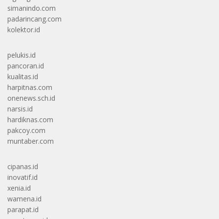
simanindo.com
padarincang.com
kolektor.id
pelukis.id
pancoran.id
kualitas.id
harpitnas.com
onenews.sch.id
narsis.id
hardiknas.com
pakcoy.com
muntaber.com
cipanas.id
inovatif.id
xenia.id
wamena.id
parapat.id