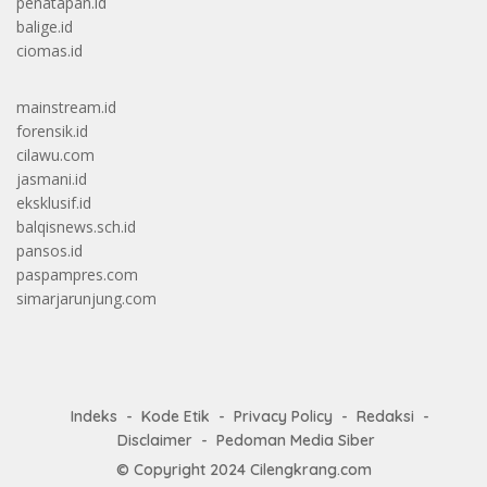
penatapan.id
balige.id
ciomas.id
mainstream.id
forensik.id
cilawu.com
jasmani.id
eksklusif.id
balqisnews.sch.id
pansos.id
paspampres.com
simarjarunjung.com
Indeks
Kode Etik
Privacy Policy
Redaksi
Disclaimer
Pedoman Media Siber
© Copyright 2024
Cilengkrang.com