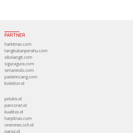
https://accslot88.live/
PARTNER
harkitnas.com
tangkubanperahu.com
sibolangit.com
siguragura.com
simanindo.com
padarincang.com
kolektor.id
pelukis.id
pancoran.id
kualitas.id
harpitnas.com
onenews.sch.id
narsis.id