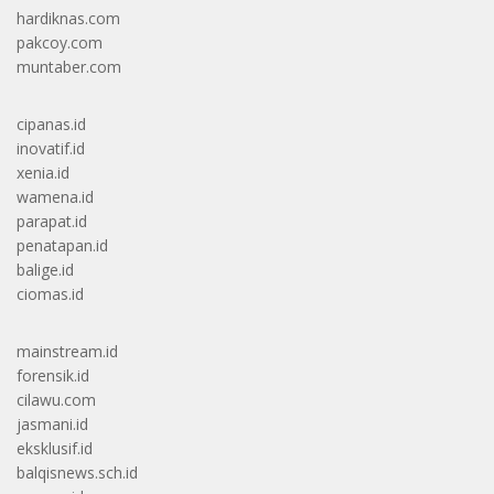
hardiknas.com
pakcoy.com
muntaber.com
cipanas.id
inovatif.id
xenia.id
wamena.id
parapat.id
penatapan.id
balige.id
ciomas.id
mainstream.id
forensik.id
cilawu.com
jasmani.id
eksklusif.id
balqisnews.sch.id