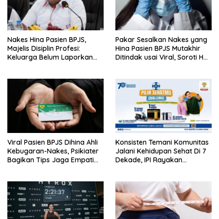
Nakes Hina Pasien BPJS,
Pakar Sesalkan Nakes yang
Majelis Disiplin Profesi:
Hina Pasien BPJS Mutakhir
Keluarga Belum Laporkan
Ditindak usai Viral, Soroti Hal
Pelaku
Ini
Viral Pasien BPJS Dihina Ahli
Konsisten Temani Komunitas
Kebugaran-Nakes, Psikiater
Jalani Kehidupan Sehat Di 7
Bagikan Tips Jaga Empati
Dekade, IPI Rayakan
Ke Medsos
Campaign 70th Sehatkan
Indonesia