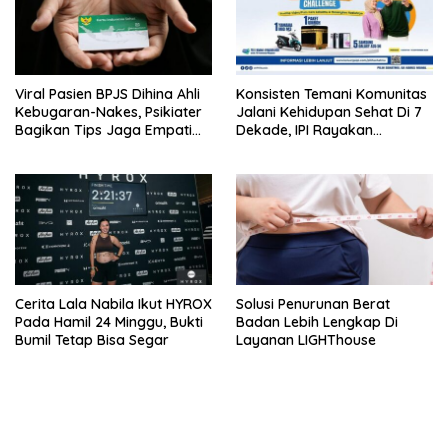
Viral Pasien BPJS Dihina Ahli
Konsisten Temani Komunitas
Kebugaran-Nakes, Psikiater
Jalani Kehidupan Sehat Di 7
Bagikan Tips Jaga Empati
Dekade, IPI Rayakan
Ke Medsos
Campaign 70th Sehatkan
Indonesia
Cerita Lala Nabila Ikut HYROX
Solusi Penurunan Berat
Pada Hamil 24 Minggu, Bukti
Badan Lebih Lengkap Di
Bumil Tetap Bisa Segar
Layanan LIGHThouse