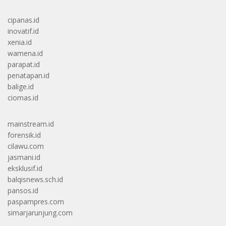
cipanas.id
inovatif.id
xenia.id
wamena.id
parapat.id
penatapan.id
balige.id
ciomas.id
mainstream.id
forensik.id
cilawu.com
jasmani.id
eksklusif.id
balqisnews.sch.id
pansos.id
paspampres.com
simarjarunjung.com