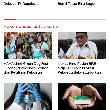
Dekade, IPI Rayakan
Bumil Tetap Bisa Segar
Campaign 70th Sehatkan
Indonesia
Rekomendasi untuk kamu
MAMA Lime Green Day Fest
Nakes Hina Pasien BPJS,
Surabaya Padukan Latihan
Majelis Disiplin Profesi:
dan Pelatihan Keluarga
Keluarga Belum Laporkan
Pelaku