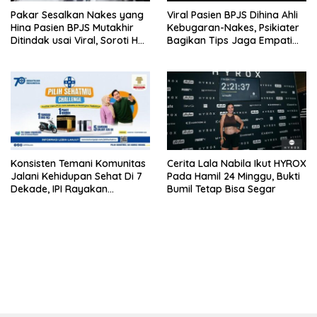
Pakar Sesalkan Nakes yang
Viral Pasien BPJS Dihina Ahli
Hina Pasien BPJS Mutakhir
Kebugaran-Nakes, Psikiater
Ditindak usai Viral, Soroti Hal
Bagikan Tips Jaga Empati
Ini
Ke Medsos
Konsisten Temani Komunitas
Cerita Lala Nabila Ikut HYROX
Jalani Kehidupan Sehat Di 7
Pada Hamil 24 Minggu, Bukti
Dekade, IPI Rayakan
Bumil Tetap Bisa Segar
Campaign 70th Sehatkan
Indonesia
https://accslot88.live/