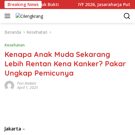
Langsung
 Sejumlah Produk Bukti
Breaking News
IYF 2026, Jasaraharja Putera Pe
ke
konten
Beranda
Kesehatan
Kesehatan
Kenapa Anak Muda Sekarang
Lebih Rentan Kena Kanker? Pakar
Ungkap Pemicunya
Puri Andani
April 1, 2025
Jakarta
–