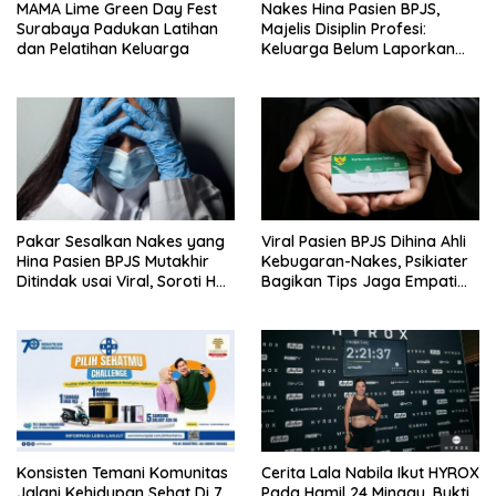
MAMA Lime Green Day Fest
Nakes Hina Pasien BPJS,
Surabaya Padukan Latihan
Majelis Disiplin Profesi:
dan Pelatihan Keluarga
Keluarga Belum Laporkan
Pelaku
Pakar Sesalkan Nakes yang
Viral Pasien BPJS Dihina Ahli
Hina Pasien BPJS Mutakhir
Kebugaran-Nakes, Psikiater
Ditindak usai Viral, Soroti Hal
Bagikan Tips Jaga Empati
Ini
Ke Medsos
Konsisten Temani Komunitas
Cerita Lala Nabila Ikut HYROX
Jalani Kehidupan Sehat Di 7
Pada Hamil 24 Minggu, Bukti