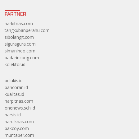
PARTNER
harkitnas.com
tangkubanperahu.com
sibolangit.com
siguragura.com
simanindo.com
padarincang.com
kolektor.id
pelukis.id
pancoran.id
kualitas.id
harpitnas.com
onenews.sch.id
narsis.id
hardiknas.com
pakcoy.com
muntaber.com