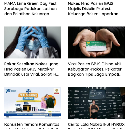
MAMA Lime Green Day Fest
Nakes Hina Pasien BPJS,
Surabaya Padukan Latihan
Majelis Disiplin Profesi:
dan Pelatihan Keluarga
Keluarga Belum Laporkan
Pelaku
Pakar Sesalkan Nakes yang
Viral Pasien BPJS Dihina Ahli
Hina Pasien BPJS Mutakhir
Kebugaran-Nakes, Psikiater
Ditindak usai Viral, Soroti Hal
Bagikan Tips Jaga Empati
Ini
Ke Medsos
Konsisten Temani Komunitas
Cerita Lala Nabila Ikut HYROX