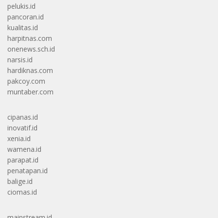
pelukis.id
pancoran.id
kualitas.id
harpitnas.com
onenews.sch.id
narsis.id
hardiknas.com
pakcoy.com
muntaber.com
cipanas.id
inovatif.id
xenia.id
wamena.id
parapat.id
penatapan.id
balige.id
ciomas.id
mainstream.id