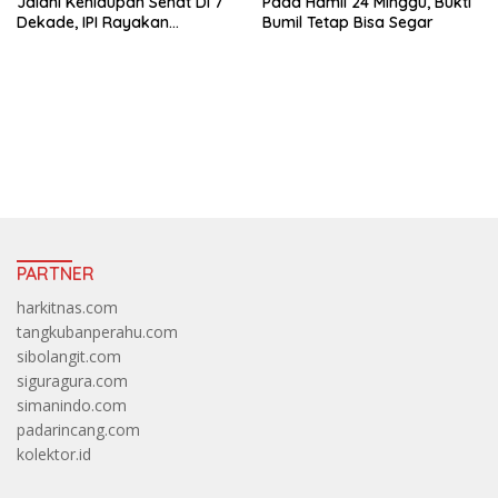
Jalani Kehidupan Sehat Di 7
Pada Hamil 24 Minggu, Bukti
Dekade, IPI Rayakan
Bumil Tetap Bisa Segar
Campaign 70th Sehatkan
Indonesia
https://accslot88.live/
PARTNER
harkitnas.com
tangkubanperahu.com
sibolangit.com
siguragura.com
simanindo.com
padarincang.com
kolektor.id