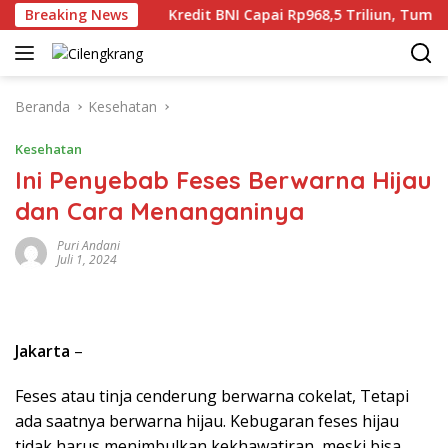
Langsung
ia Gaza
Breaking News
Kredit BNI Capai Rp968,5 Triliun, Tumbuh 24,4
ke
konten
Beranda
Kesehatan
Kesehatan
Ini Penyebab Feses Berwarna Hijau
dan Cara Menanganinya
Puri Andani
Juli 1, 2024
Jakarta
–
Feses atau tinja cenderung berwarna cokelat, Tetapi
ada saatnya berwarna hijau. Kebugaran feses hijau
tidak harus menimbulkan kekhawatiran, meski bisa