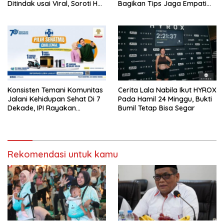
Ditindak usai Viral, Soroti Hal
Bagikan Tips Jaga Empati
Ini
Ke Medsos
Konsisten Temani Komunitas
Cerita Lala Nabila Ikut HYROX
Jalani Kehidupan Sehat Di 7
Pada Hamil 24 Minggu, Bukti
Dekade, IPI Rayakan
Bumil Tetap Bisa Segar
Campaign 70th Sehatkan
Indonesia
Rekomendasi untuk kamu