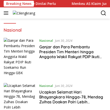
Langsung
Pengaduan TPPO Dinilai Perlu
Breaking News
Menkeu AS Klaim Juran
ke
konten
Nasional
Nasional
Juni 30, 2024
Ganjar dan Para Pembantu
Presiden Tim Menteri hingga
Anggota Wakil Rakyat PDIP Ikuti
Soekarno Run Hingga GBK
Nasional
Juni 30, 2024
Ucapkan Selamat Hari
Bhayangkara Hingga-78, Mendag
Zulhas Doakan Polri Lebih
Profesional