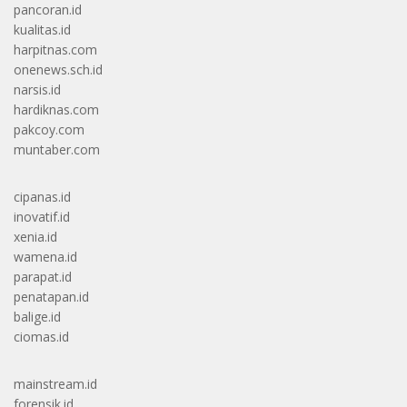
pancoran.id
kualitas.id
harpitnas.com
onenews.sch.id
narsis.id
hardiknas.com
pakcoy.com
muntaber.com
cipanas.id
inovatif.id
xenia.id
wamena.id
parapat.id
penatapan.id
balige.id
ciomas.id
mainstream.id
forensik.id