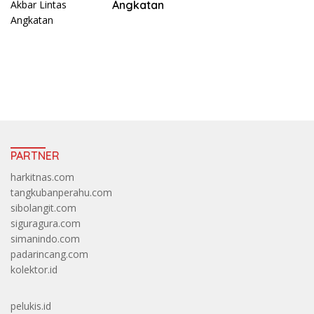
Angkatan
https://accslot88.live/
PARTNER
harkitnas.com
tangkubanperahu.com
sibolangit.com
siguragura.com
simanindo.com
padarincang.com
kolektor.id
pelukis.id