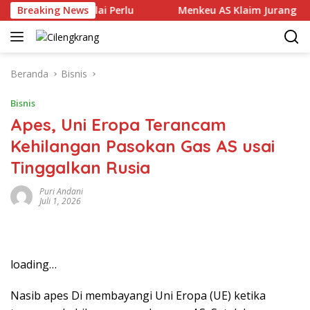
Langsung
n TPPO Dinilai Perlu
Breaking News
Menkeu AS Klaim Jurang Kaya-Mi
ke
konten
Beranda
Bisnis
Bisnis
Apes, Uni Eropa Terancam
Kehilangan Pasokan Gas AS usai
Tinggalkan Rusia
Puri Andani
Juli 1, 2026
loading…
Nasib apes Di membayangi Uni Eropa (UE) ketika