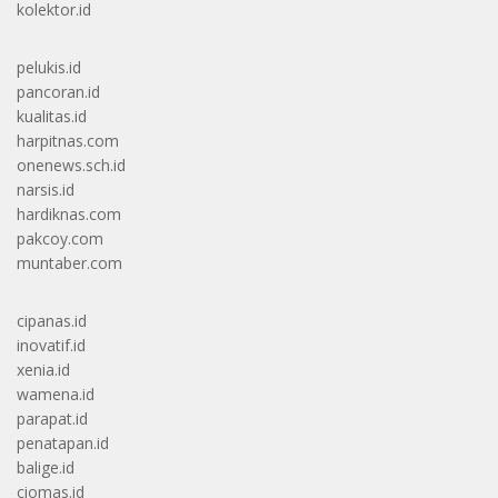
kolektor.id
pelukis.id
pancoran.id
kualitas.id
harpitnas.com
onenews.sch.id
narsis.id
hardiknas.com
pakcoy.com
muntaber.com
cipanas.id
inovatif.id
xenia.id
wamena.id
parapat.id
penatapan.id
balige.id
ciomas.id