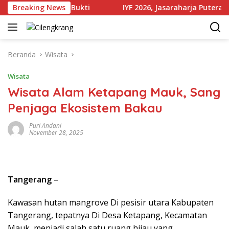
Langsung
jumlah Produk Bukti
Breaking News
IYF 2026, Jasaraharja Putera Perkua
ke
konten
Beranda
Wisata
Wisata
Wisata Alam Ketapang Mauk, Sang
Penjaga Ekosistem Bakau
Puri Andani
November 28, 2025
Tangerang
–
Kawasan hutan mangrove Di pesisir utara Kabupaten
Tangerang, tepatnya Di Desa Ketapang, Kecamatan
Mauk, menjadi salah satu ruang hijau yang