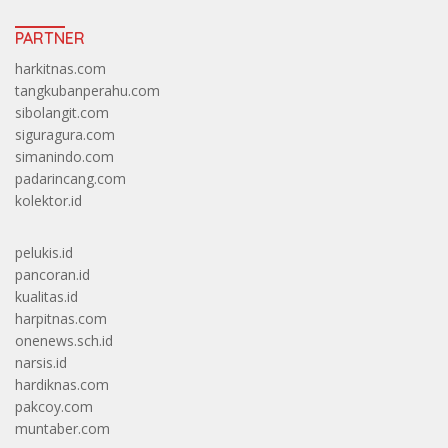
PARTNER
harkitnas.com
tangkubanperahu.com
sibolangit.com
siguragura.com
simanindo.com
padarincang.com
kolektor.id
pelukis.id
pancoran.id
kualitas.id
harpitnas.com
onenews.sch.id
narsis.id
hardiknas.com
pakcoy.com
muntaber.com