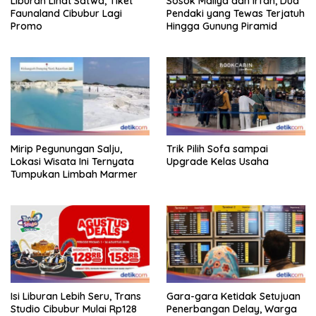
Liburan Lihat Satwa, Tiket
Sosok Maliya dan Irfan, Dua
Faunaland Cibubur Lagi
Pendaki yang Tewas Terjatuh
Promo
Hingga Gunung Piramid
Mirip Pegunungan Salju,
Trik Pilih Sofa sampai
Lokasi Wisata Ini Ternyata
Upgrade Kelas Usaha
Tumpukan Limbah Marmer
Isi Liburan Lebih Seru, Trans
Gara-gara Ketidak Setujuan
Studio Cibubur Mulai Rp128
Penerbangan Delay, Warga