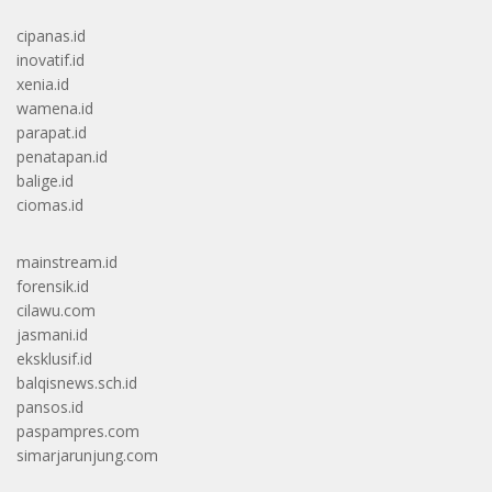
cipanas.id
inovatif.id
xenia.id
wamena.id
parapat.id
penatapan.id
balige.id
ciomas.id
mainstream.id
forensik.id
cilawu.com
jasmani.id
eksklusif.id
balqisnews.sch.id
pansos.id
paspampres.com
simarjarunjung.com