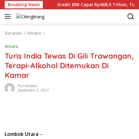
Langsung
 Dunia Gaza
Breaking News
Kredit BNI Capai Rp968,5 Triliun, Tumbuh 
ke
konten
Beranda
Wisata
Wisata
Turis India Tewas Di Gili Trawangan,
Terapi-Alkohol Ditemukan Di
Kamar
Puri Andani
September 2, 2025
Lombok Utara
–