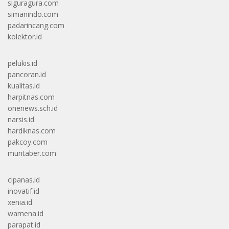
siguragura.com
simanindo.com
padarincang.com
kolektor.id
pelukis.id
pancoran.id
kualitas.id
harpitnas.com
onenews.sch.id
narsis.id
hardiknas.com
pakcoy.com
muntaber.com
cipanas.id
inovatif.id
xenia.id
wamena.id
parapat.id