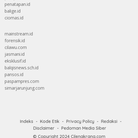
penatapan.id
balige.id
ciomas.id
mainstream.id
forensik.id
cilawu.com
jasmani.id
eksklusif.id
balqisnews.sch.id
pansos.id
paspampres.com
simarjarunjung.com
Indeks
Kode Etik
Privacy Policy
Redaksi
Disclaimer
Pedoman Media Siber
© Copyright 2024
Cilengkrang.com