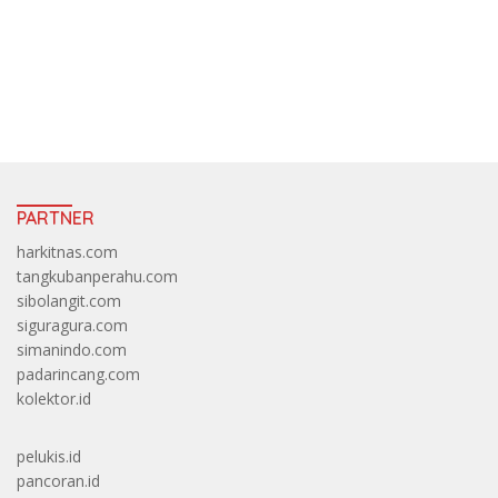
https://accslot88.live/
PARTNER
harkitnas.com
tangkubanperahu.com
sibolangit.com
siguragura.com
simanindo.com
padarincang.com
kolektor.id
pelukis.id
pancoran.id