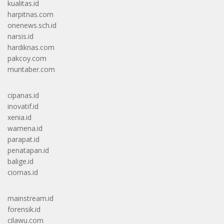
kualitas.id
harpitnas.com
onenews.sch.id
narsis.id
hardiknas.com
pakcoy.com
muntaber.com
cipanas.id
inovatif.id
xenia.id
wamena.id
parapat.id
penatapan.id
balige.id
ciomas.id
mainstream.id
forensik.id
cilawu.com