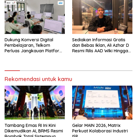
Dukung Konversi Digital
Sediakan Informasi Gratis
Pembelajaran, Telkom
dan Bebas Iklan, Ali Azhar D
Perluas Jangkauan Platform
Resmi Rilis AAD Wiki Hingga
PIJAR Di Ratusan Ribu Siswa
Surabaya
Rekomendasi untuk kamu
Tambang Emas RI Ini Kini
Gelar MAIN 2026, Matrix
Dikemudikan AI, BRMS Resmi
Perkuat Kolaborasi Industri
Rombak Total Sistemnya
ISP