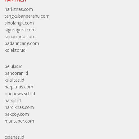
harkitnas.com
tangkubanperahu.com
sibolangit.com
siguragura.com
simanindo.com
padarincang.com
kolektor.id
pelukis.id
pancoran.id
kualitas.id
harpitnas.com
onenews.sch.id
narsis.id
hardiknas.com
pakcoy.com
muntaber.com
cipanas.id