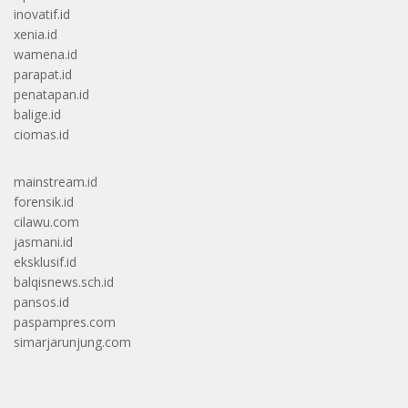
inovatif.id
xenia.id
wamena.id
parapat.id
penatapan.id
balige.id
ciomas.id
mainstream.id
forensik.id
cilawu.com
jasmani.id
eksklusif.id
balqisnews.sch.id
pansos.id
paspampres.com
simarjarunjung.com