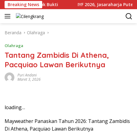
Langsung
 Sejumlah Produk Bukti
Breaking News
IYF 2026, Jasaraharja Putera Pe
ke
konten
Beranda
Olahraga
Olahraga
Tantang Zambidis Di Athena,
Pacquiao Lawan Berikutnya
Puri Andani
Maret 3, 2026
loading…
Mayweather Panaskan Tahun 2026: Tantang Zambidis
Di Athena, Pacquiao Lawan Berikutnya