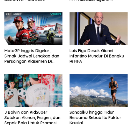
Negaraasiatenggara Cup
2026
MotoGP Inggris Digelar,
Luis Figo Desak Gianni
Simak Jadwal Lengkap dan
Infantino Mundur Di Bangku
Persaingan Klasemen Di
Ri FIFA
VISION+
J Balvin dan KidSuper
Sandalku hingga Tidur
Satukan Alunan, Fesyen, dan
Bersama Sebab Itu Faktor
Sepak Bola Untuk Promosi
Krusial
Politik Internasional