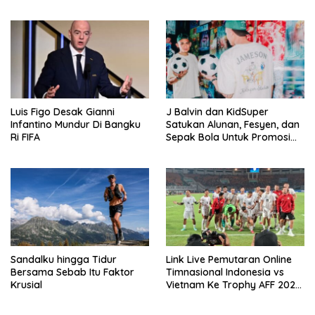
Negaraasiatenggara Cup
VISION+
2026
Luis Figo Desak Gianni
J Balvin dan KidSuper
Infantino Mundur Di Bangku
Satukan Alunan, Fesyen, dan
Ri FIFA
Sepak Bola Untuk Promosi
Politik Internasional
Sandalku hingga Tidur
Link Live Pemutaran Online
Bersama Sebab Itu Faktor
Timnasional Indonesia vs
Krusial
Vietnam Ke Trophy AFF 2026,
Kick-off Malam Ini!