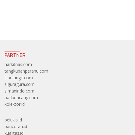
https://accslot88.live/
PARTNER
harkitnas.com
tangkubanperahu.com
sibolangit.com
siguragura.com
simanindo.com
padarincang.com
kolektor.id
pelukis.id
pancoran.id
kualitas.id