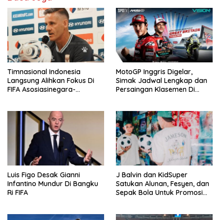
Timnasional Indonesia
MotoGP Inggris Digelar,
Langsung Alihkan Fokus Di
Simak Jadwal Lengkap dan
FIFA Asosiasinegara-
Persaingan Klasemen Di
Negaraasiatenggara Cup
VISION+
2026
Luis Figo Desak Gianni
J Balvin dan KidSuper
Infantino Mundur Di Bangku
Satukan Alunan, Fesyen, dan
Ri FIFA
Sepak Bola Untuk Promosi
Politik Internasional