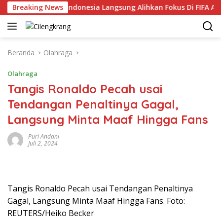
Langsung
Timnasional Indonesia Langsung Alihkan Fokus Di FIFA Asosia
Breaking News
ke
konten
Beranda
Olahraga
Olahraga
Tangis Ronaldo Pecah usai
Tendangan Penaltinya Gagal,
Langsung Minta Maaf Hingga Fans
Puri Andani
Juli 2, 2024
Tangis Ronaldo Pecah usai Tendangan Penaltinya
Gagal, Langsung Minta Maaf Hingga Fans. Foto:
REUTERS/Heiko Becker