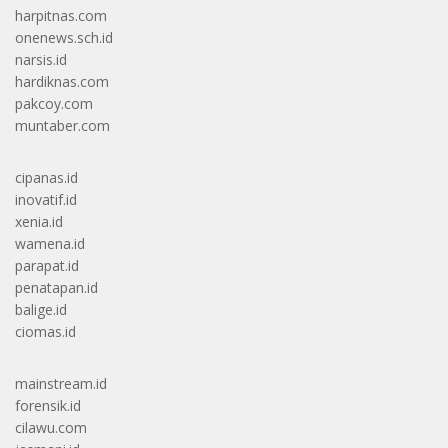
harpitnas.com
onenews.sch.id
narsis.id
hardiknas.com
pakcoy.com
muntaber.com
cipanas.id
inovatif.id
xenia.id
wamena.id
parapat.id
penatapan.id
balige.id
ciomas.id
mainstream.id
forensik.id
cilawu.com