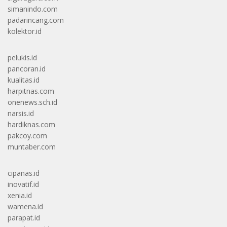
simanindo.com
padarincang.com
kolektor.id
pelukis.id
pancoran.id
kualitas.id
harpitnas.com
onenews.sch.id
narsis.id
hardiknas.com
pakcoy.com
muntaber.com
cipanas.id
inovatif.id
xenia.id
wamena.id
parapat.id