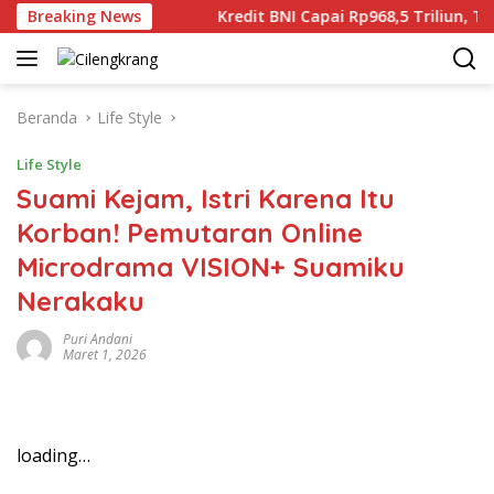
Langsung
n Dunia Gaza
Breaking News
Kredit BNI Capai Rp968,5 Triliun, Tumbuh
ke
konten
Beranda
Life Style
Life Style
Suami Kejam, Istri Karena Itu
Korban! Pemutaran Online
Microdrama VISION+ Suamiku
Nerakaku
Puri Andani
Maret 1, 2026
loading…