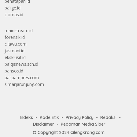
penatapan.id
balige.id
ciomas.id
mainstream.id
forensik.id
cilawu.com
jasmani.id
eksklusif.id
balqisnews.sch.id
pansos.id
paspampres.com
simarjarunjung.com
Indeks
Kode Etik
Privacy Policy
Redaksi
Disclaimer
Pedoman Media Siber
© Copyright 2024
Cilengkrang.com