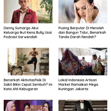
Denny Sumargo Akui
Pusing Berputar Di Menoleh
Keluarga Ikut Kena Bully Usai
dan Bangun Tidur, Benarkah
Podcast Sarwendah
Tanda Darah Rendah?
Benarkah Aktivitasfisik Di
Lokal Indonesia Artisan
Sakit Bikin Cepat Sembuh? Ini
Market Ramaikan Mega
Kata Ahli Kebugaran
Kuningan Jakarta