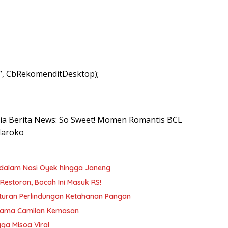
”, CbRekomenditDesktop);
esia Berita News: So Sweet! Momen Romantis BCL
Maroko
idalam Nasi Oyek hingga Janeng
estoran, Bocah Ini Masuk RS!
 Aturan Perlindungan Ketahanan Pangan
ersama Camilan Kemasan
gga Misoa Viral