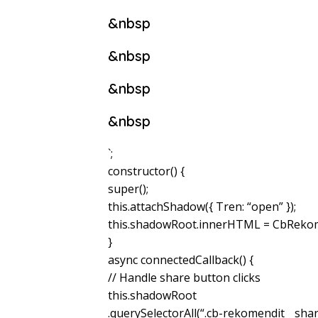
&nbsp
&nbsp
&nbsp
&nbsp
`;
constructor() {
super();
this.attachShadow({ Tren: “open” });
this.shadowRoot.innerHTML = CbRekom
}
async connectedCallback() {
// Handle share button clicks
this.shadowRoot
.querySelectorAll(“.cb-rekomendit__shar