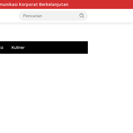
at Berkelanjutan
Toyota Eco Youth Di-14 Soroti Krisis
ta
Kuliner
://accslot88.live/