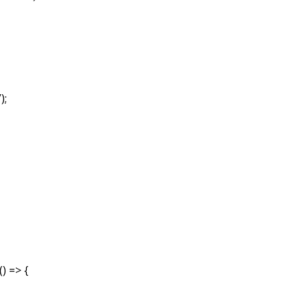
);
) => {