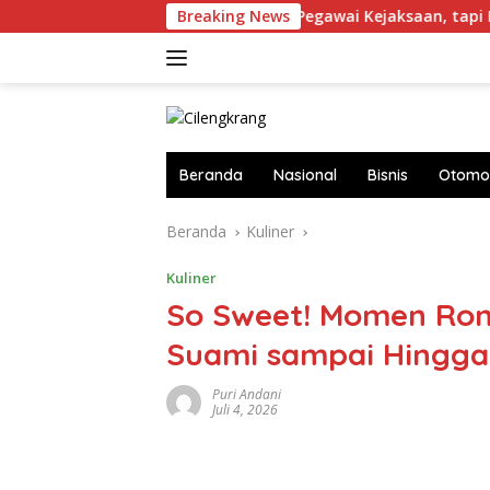
Langsung
hingga Janeng
Breaking News
Pegawai Kejaksaan, tapi Bukan Jaksa
ke
konten
Beranda
Nasional
Bisnis
Otomot
Beranda
Kuliner
Kuliner
So Sweet! Momen Rom
Suami sampai Hingga
Puri Andani
Juli 4, 2026