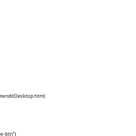
enditDesktop.html;
e-btn”)