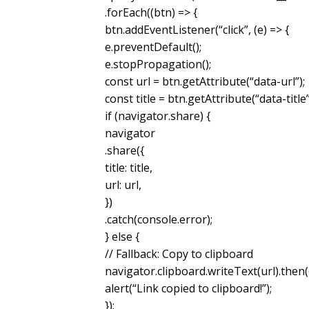
.forEach((btn) => {
btn.addEventListener(“click”, (e) => {
e.preventDefault();
e.stopPropagation();
const url = btn.getAttribute(“data-url”);
const title = btn.getAttribute(“data-title”
if (navigator.share) {
navigator
.share({
title: title,
url: url,
})
.catch(console.error);
} else {
// Fallback: Copy to clipboard
navigator.clipboard.writeText(url).then((
alert(“Link copied to clipboard!”);
});