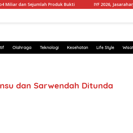
ejumlah Produk Bukti
IYF 2026, Jasaraharja Putera Perk
if
Olahraga
Teknologi
Kesehatan
Life Style
Wisa
https
Onsu dan Sarwendah Ditunda