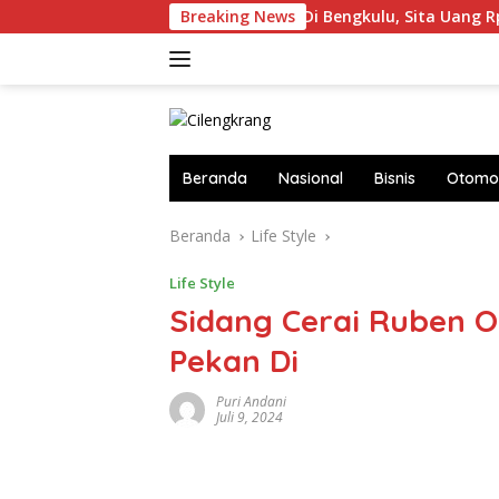
Langsung
KPK Geledah 3 Lokasi Di Bengkulu, Sita Uang Rp4 Miliar dan S
Breaking News
ke
konten
Beranda
Nasional
Bisnis
Otomot
Beranda
Life Style
Life Style
Sidang Cerai Ruben 
Pekan Di
Puri Andani
Juli 9, 2024