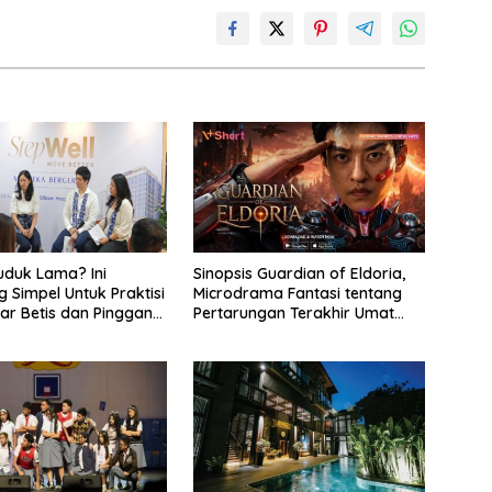
uduk Lama? Ini
Sinopsis Guardian of Eldoria,
g Simpel Untuk Praktisi
Microdrama Fantasi tentang
ar Betis dan Pinggang
Pertarungan Terakhir Umat
u
Manusia Ke V+Short