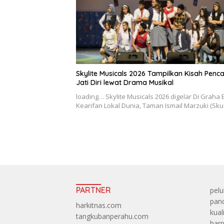
Skylite Musicals 2026 Tampilkan Kisah Penca
Jati Diri lewat Drama Musikal
loading… Skylite Musicals 2026 digelar Di Graha 
Kearifan Lokal Dunia, Taman Ismail Marzuki (Sku
PARTNER
pelu
panc
harkitnas.com
kual
tangkubanperahu.com
harp