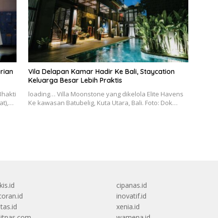
rian
Vila Delapan Kamar Hadir Ke Bali, Staycation
Keluarga Besar Lebih Praktis
Bhakti
loading… Villa Moonstone yang dikelola Elite Havens
at),…
Ke kawasan Batubelig, Kuta Utara, Bali. Foto: Dok…
kis.id
cipanas.id
oran.id
inovatif.id
itas.id
xenia.id
itnas.com
wamena.id