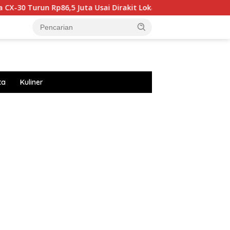
86,5 Juta Usai Dirakit Lokal
J Balvin dan KidSuper Sat
ta
Kuliner
://accslot88.live/