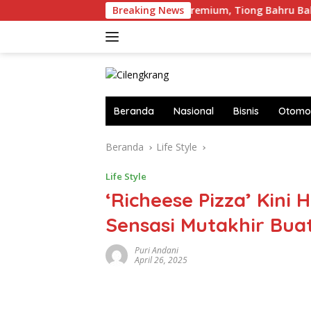
Langsung
ai
Bidik Pasar Premium, Tiong Bahru Bakery Resmi Buk
Breaking News
ke
konten
Beranda
Nasional
Bisnis
Otomot
Beranda
Life Style
Life Style
‘Richeese Pizza’ Kini 
Sensasi Mutakhir Bua
Puri Andani
April 26, 2025