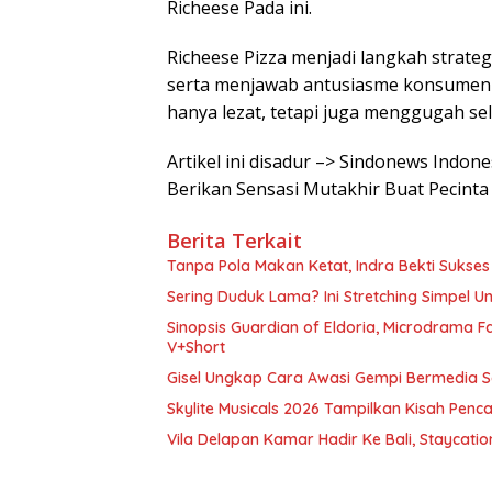
Richeese Pada ini.
Richeese Pizza menjadi langkah strate
serta menjawab antusiasme konsumen 
hanya lezat, tetapi juga menggugah se
Artikel ini disadur –> Sindonews Indones
Berikan Sensasi Mutakhir Buat Pecint
Berita Terkait
Tanpa Pola Makan Ketat, Indra Bekti Sukse
Sering Duduk Lama? Ini Stretching Simpel U
Sinopsis Guardian of Eldoria, Microdrama F
V+Short
Gisel Ungkap Cara Awasi Gempi Bermedia S
Skylite Musicals 2026 Tampilkan Kisah Penca
Vila Delapan Kamar Hadir Ke Bali, Staycatio