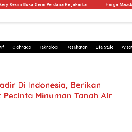
a Gerai Perdana Ke Jakarta
Harga Mazda CX-30 Turun Rp
if
Olahraga
Teknologi
Kesehatan
Life Style
Wisa
https
Hadir Di Indonesia, Berikan
t Pecinta Minuman Tanah Air