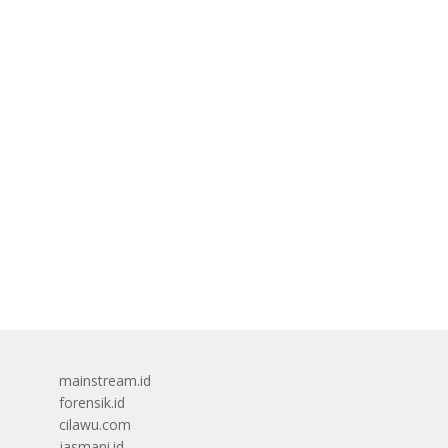
mainstream.id
forensik.id
cilawu.com
jasmani.id