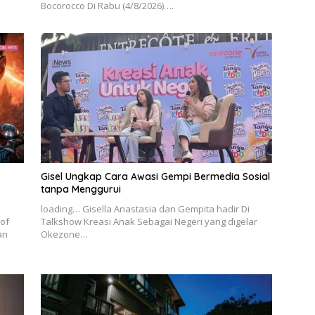
Bocorocco Di Rabu (4/8/2026)….
Gisel Ungkap Cara Awasi Gempi Bermedia Sosial
tanpa Menggurui
loading… Gisella Anastasia dan Gempita hadir Di
of
Talkshow Kreasi Anak Sebagai Negeri yang digelar
an
Okezone…