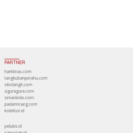
https://accslot88.live/
PARTNER
harkitnas.com
tangkubanperahu.com
sibolangit.com
siguragura.com
simanindo.com
padarincang.com
kolektor.id
pelukis.id
pancoran.id