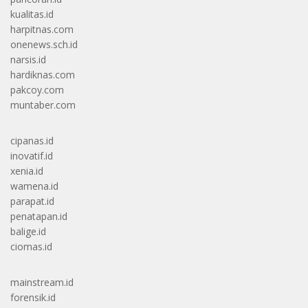
kualitas.id
harpitnas.com
onenews.sch.id
narsis.id
hardiknas.com
pakcoy.com
muntaber.com
cipanas.id
inovatif.id
xenia.id
wamena.id
parapat.id
penatapan.id
balige.id
ciomas.id
mainstream.id
forensik.id