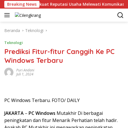
Langsung
Breaking News
MHU Perkuat Reputasi Usaha Melewati Komunikasi Korpor
ke
konten
Beranda
Teknologi
Teknologi
Prediksi Fitur-fitur Canggih Ke PC
Windows Terbaru
Puri Andani
Juli 1, 2024
PC Windows Terbaru. FOTO/ DAILY
JAKARTA
–
PC Windows
Mutakhir Di berbagai
peningkatan dan fitur Menarik Perhatian telah hadir.
Apakah PC Mutakhir ini menawarkan peningkatan