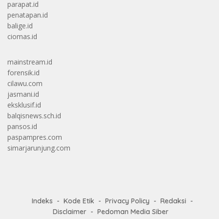
parapat.id
penatapan.id
balige.id
ciomas.id
mainstream.id
forensik.id
cilawu.com
jasmani.id
eksklusif.id
balqisnews.sch.id
pansos.id
paspampres.com
simarjarunjung.com
Indeks
Kode Etik
Privacy Policy
Redaksi
Disclaimer
Pedoman Media Siber