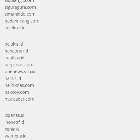
sibolangit.com
siguragura.com
simanindo.com
padarincang.com
kolektor.id
pelukis.id
pancoran.id
kualitas.id
harpitnas.com
onenews.sch.id
narsis.id
hardiknas.com
pakcoy.com
muntaber.com
cipanas.id
inovatif.id
xenia.id
wamena.id