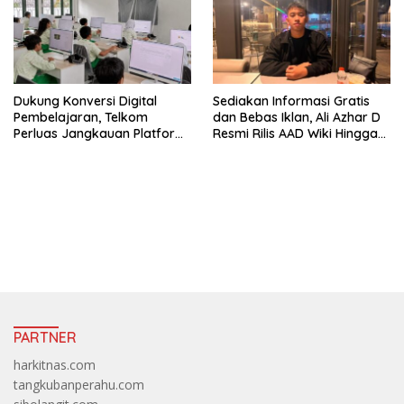
Dukung Konversi Digital
Sediakan Informasi Gratis
Pembelajaran, Telkom
dan Bebas Iklan, Ali Azhar D
Perluas Jangkauan Platform
Resmi Rilis AAD Wiki Hingga
PIJAR Di Ratusan Ribu Siswa
Surabaya
https://accslot88.live/
PARTNER
harkitnas.com
tangkubanperahu.com