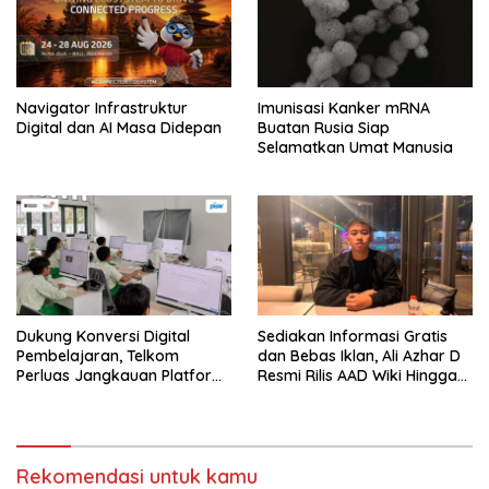
Navigator Infrastruktur
Imunisasi Kanker mRNA
Digital dan AI Masa Didepan
Buatan Rusia Siap
Selamatkan Umat Manusia
Dukung Konversi Digital
Sediakan Informasi Gratis
Pembelajaran, Telkom
dan Bebas Iklan, Ali Azhar D
Perluas Jangkauan Platform
Resmi Rilis AAD Wiki Hingga
PIJAR Di Ratusan Ribu Siswa
Surabaya
Rekomendasi untuk kamu