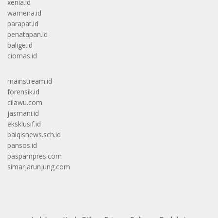
xenia.id
wamena.id
parapat.id
penatapan.id
balige.id
ciomas.id
mainstream.id
forensik.id
cilawu.com
jasmani.id
eksklusif.id
balqisnews.sch.id
pansos.id
paspampres.com
simarjarunjung.com