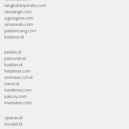
tangkubanperahu.com
sibolangit.com
siguragura.com
simanindo.com
padarincang.com
kolektor.id
pelukis.id
pancoran.id
kualitas.id
harpitnas.com
onenews.sch.id
narsis.id
hardiknas.com
pakcoy.com
muntaber.com
cipanas.id
inovatif.id