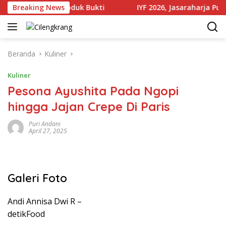
Langsung
an Sejumlah Produk Bukti
Breaking News
IYF 2026, Jasaraharja Putera 
ke
konten
Beranda
Kuliner
Kuliner
Pesona Ayushita Pada Ngopi
hingga Jajan Crepe Di Paris
Puri Andani
April 27, 2025
Galeri Foto
Andi Annisa Dwi R –
detikFood