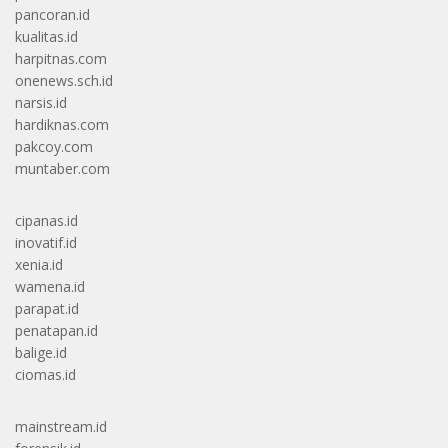
pancoran.id
kualitas.id
harpitnas.com
onenews.sch.id
narsis.id
hardiknas.com
pakcoy.com
muntaber.com
cipanas.id
inovatif.id
xenia.id
wamena.id
parapat.id
penatapan.id
balige.id
ciomas.id
mainstream.id