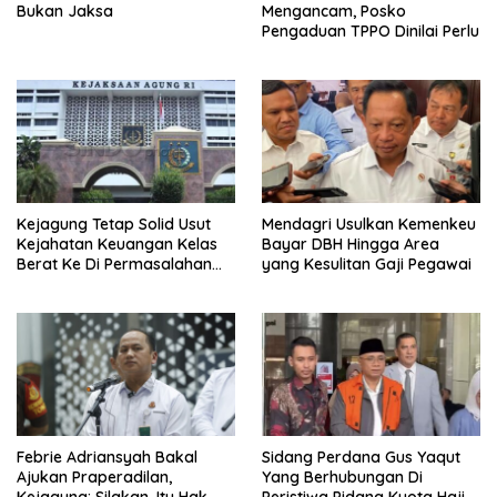
Bukan Jaksa
Mengancam, Posko
Pengaduan TPPO Dinilai Perlu
Kejagung Tetap Solid Usut
Mendagri Usulkan Kemenkeu
Kejahatan Keuangan Kelas
Bayar DBH Hingga Area
Berat Ke Di Permasalahan
yang Kesulitan Gaji Pegawai
Internal
Febrie Adriansyah Bakal
Sidang Perdana Gus Yaqut
Ajukan Praperadilan,
Yang Berhubungan Di
Kejagung: Silakan, Itu Hak
Peristiwa Pidana Kuota Haji