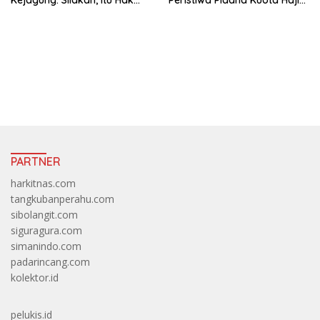
Individu Terduga
Digelar Selasa 11 Agustus
https://accslot88.live/
PARTNER
harkitnas.com
tangkubanperahu.com
sibolangit.com
siguragura.com
simanindo.com
padarincang.com
kolektor.id
pelukis.id