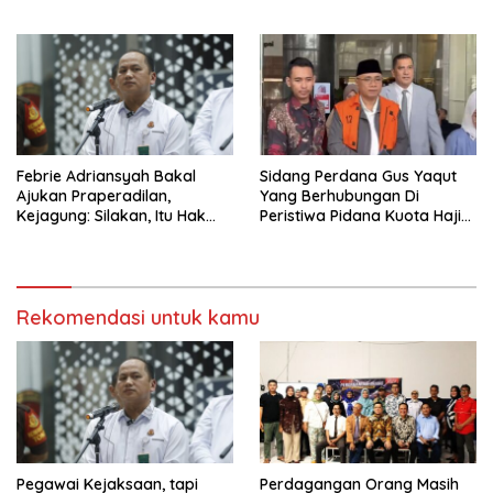
Internal
Febrie Adriansyah Bakal
Sidang Perdana Gus Yaqut
Ajukan Praperadilan,
Yang Berhubungan Di
Kejagung: Silakan, Itu Hak
Peristiwa Pidana Kuota Haji
Individu Terduga
Digelar Selasa 11 Agustus
Rekomendasi untuk kamu
Pegawai Kejaksaan, tapi
Perdagangan Orang Masih