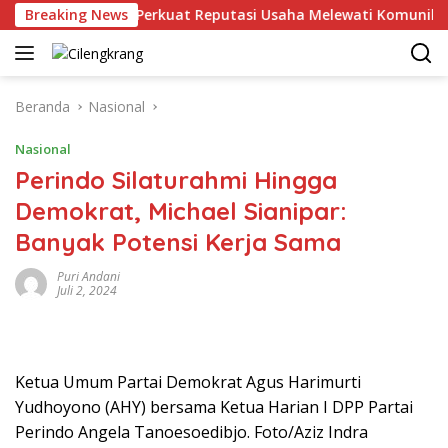
Langsung
Breaking News
MHU Perkuat Reputasi Usaha Melewati Komunikasi Kor
ke
konten
Beranda
Nasional
Nasional
Perindo Silaturahmi Hingga
Demokrat, Michael Sianipar:
Banyak Potensi Kerja Sama
Puri Andani
Juli 2, 2024
Ketua Umum Partai Demokrat Agus Harimurti
Yudhoyono (AHY) bersama Ketua Harian I DPP Partai
Perindo Angela Tanoesoedibjo. Foto/Aziz Indra