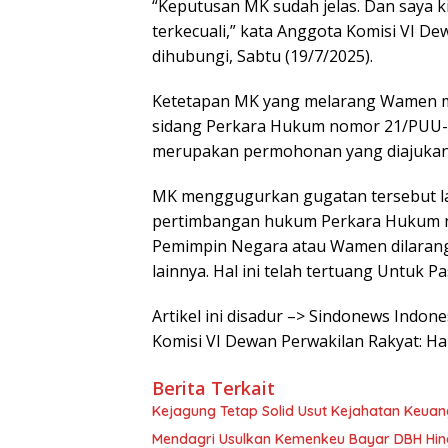
“Keputusan MK sudah jelas. Dan saya ki
terkecuali,” kata Anggota Komisi VI D
dihubungi, Sabtu (19/7/2025).
Ketetapan MK yang melarang Wamen me
sidang Perkara Hukum nomor 21/PUU-X
merupakan permohonan yang diajukan u
MK menggugurkan gugatan tersebut l
pertimbangan hukum Perkara Hukum 
Pemimpin Negara atau Wamen dilarang
lainnya. Hal ini telah tertuang Untuk
Artikel ini disadur –> Sindonews Ind
Komisi VI Dewan Perwakilan Rakyat: Ha
Berita Terkait
Kejagung Tetap Solid Usut Kejahatan Keuan
Mendagri Usulkan Kemenkeu Bayar DBH Hing