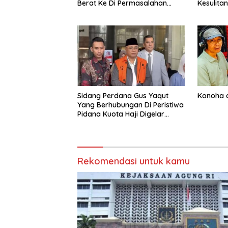
Berat Ke Di Permasalahan
Kesulita
Internal
Sidang Perdana Gus Yaqut
Konoha d
Yang Berhubungan Di Peristiwa
Pidana Kuota Haji Digelar
Selasa 11 Agustus
Rekomendasi untuk kamu