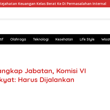
angan Kelas Berat Ke Di Permasalahan Internal
Hippin
if
Olahraga
Teknologi
Kesehatan
Life Style
Wisa
https
gkap Jabatan, Komisi VI
yat: Harus Dijalankan