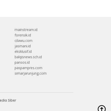
mainstream.id
forensik.id
cilawu.com
jasmani.id
eksklusif.id
balqisnews.sch.id
pansos.id
paspampres.com
simarjarunjung.com
dia Siber