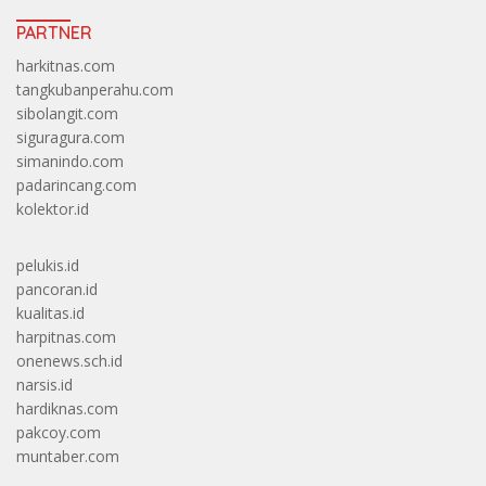
PARTNER
harkitnas.com
tangkubanperahu.com
sibolangit.com
siguragura.com
simanindo.com
padarincang.com
kolektor.id
pelukis.id
pancoran.id
kualitas.id
harpitnas.com
onenews.sch.id
narsis.id
hardiknas.com
pakcoy.com
muntaber.com