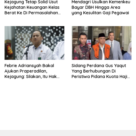
Kejagung Tetap Solid Usut
Mendagri Usulkan Kemenkeu
Kejahatan Keuangan Kelas
Bayar DBH Hingga Area
Berat Ke Di Permasalahan
yang Kesulitan Gaji Pegawai
Internal
Febrie Adriansyah Bakal
Sidang Perdana Gus Yaqut
Ajukan Praperadilan,
Yang Berhubungan Di
Kejagung: Silakan, Itu Hak
Peristiwa Pidana Kuota Haji
Individu Terduga
Digelar Selasa 11 Agustus
https://accslot88.live/