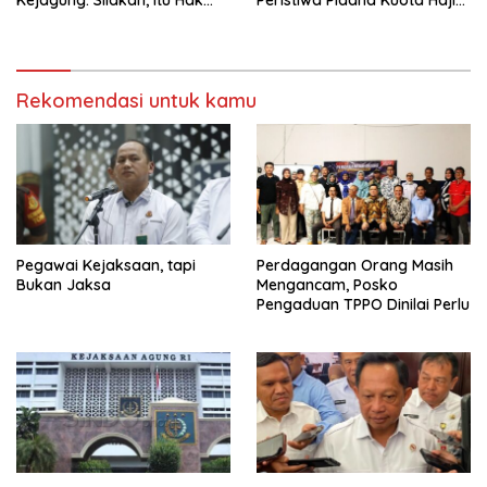
Kejagung: Silakan, Itu Hak
Peristiwa Pidana Kuota Haji
Individu Terduga
Digelar Selasa 11 Agustus
Rekomendasi untuk kamu
Pegawai Kejaksaan, tapi
Perdagangan Orang Masih
Bukan Jaksa
Mengancam, Posko
Pengaduan TPPO Dinilai Perlu