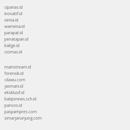
cipanas.id
inovatif.id
xenia.id
wamena.id
parapat.id
penatapan.id
balige.id
ciomas.id
mainstream.id
forensik.id
cilawu.com
jasmani.id
eksklusif.id
balqisnews.sch.id
pansos.id
paspampres.com
simarjarunjung.com