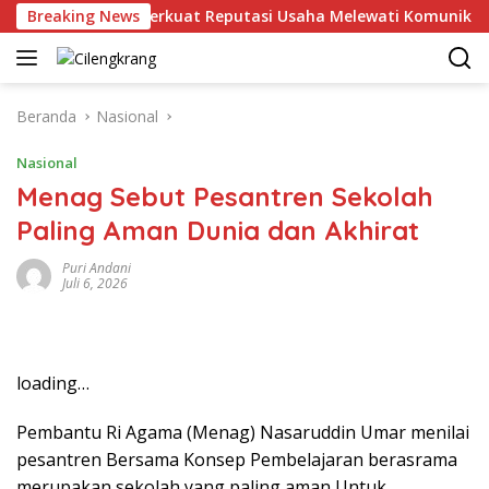
Langsung
Breaking News
MHU Perkuat Reputasi Usaha Melewati Komunikasi Korp
ke
konten
Beranda
Nasional
Nasional
Menag Sebut Pesantren Sekolah
Paling Aman Dunia dan Akhirat
Puri Andani
Juli 6, 2026
loading…
Pembantu Ri Agama (Menag) Nasaruddin Umar menilai
pesantren Bersama Konsep Pembelajaran berasrama
merupakan sekolah yang paling aman Untuk