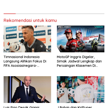
Kick-off Malam Ini!
Rekomendasi untuk kamu
Timnasional Indonesia
MotoGP Inggris Digelar,
Langsung Alihkan Fokus Di
Simak Jadwal Lengkap dan
FIFA Asosiasinegara-
Persaingan Klasemen Di
Negaraasiatenggara Cup
VISION+
2026
Luis Figo Desak Gianni
J Balvin dan KidSuper