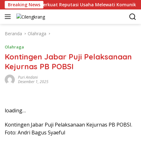
Langsung
Breaking News
MHU Perkuat Reputasi Usaha Melewati Komunikasi Kor
ke
konten
Beranda
Olahraga
Olahraga
Kontingen Jabar Puji Pelaksanaan
Kejurnas PB POBSI
Puri Andani
Desember 1, 2025
loading…
Kontingen Jabar Puji Pelaksanaan Kejurnas PB POBSI.
Foto: Andri Bagus Syaeful