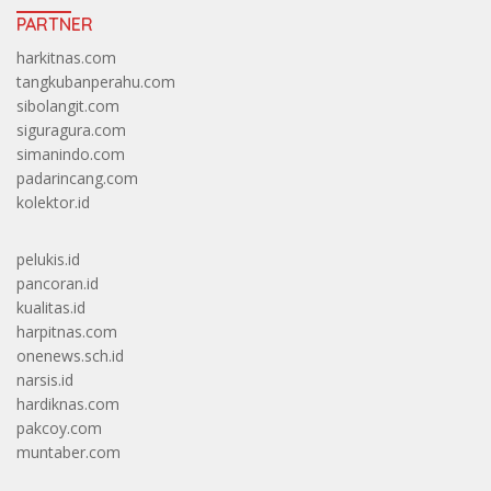
PARTNER
harkitnas.com
tangkubanperahu.com
sibolangit.com
siguragura.com
simanindo.com
padarincang.com
kolektor.id
pelukis.id
pancoran.id
kualitas.id
harpitnas.com
onenews.sch.id
narsis.id
hardiknas.com
pakcoy.com
muntaber.com