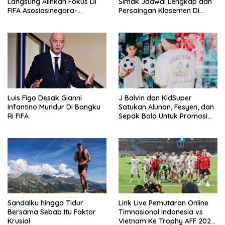
Langsung Alihkan Fokus Di
Simak Jadwal Lengkap dan
FIFA Asosiasinegara-
Persaingan Klasemen Di
Negaraasiatenggara Cup
VISION+
2026
Luis Figo Desak Gianni
J Balvin dan KidSuper
Infantino Mundur Di Bangku
Satukan Alunan, Fesyen, dan
Ri FIFA
Sepak Bola Untuk Promosi
Politik Internasional
Sandalku hingga Tidur
Link Live Pemutaran Online
Bersama Sebab Itu Faktor
Timnasional Indonesia vs
Krusial
Vietnam Ke Trophy AFF 2026,