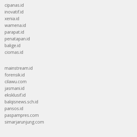
cipanas.id
inovatif.id
xenia.id
wamena.id
parapat.id
penatapan.id
balige.id
ciomas.id
mainstream.id
forensik.id
cilawu.com
jasmani.id
eksklusif.id
balqisnews.sch.id
pansos.id
paspampres.com
simarjarunjung.com