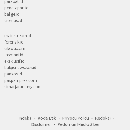
parapat.id
penatapan.id
balige.id
ciomas.id
mainstream.id
forensik.id
cilawu.com
jasmani.id
eksklusif.id
balqisnews.sch.id
pansos.id
paspampres.com
simarjarunjung.com
Indeks
Kode Etik
Privacy Policy
Redaksi
Disclaimer
Pedoman Media Siber