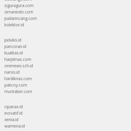
siguragura.com
simanindo.com
padarincang.com
kolektor.id
pelukis.id
pancoran.id
kualitas.id
harpitnas.com
onenews.sch.id
narsis.id
hardiknas.com
pakcoy.com
muntaber.com
cipanas.id
inovatif.id
xenia.id
wamena.id