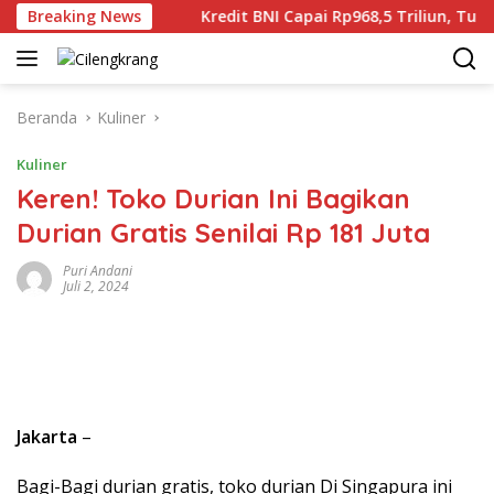
Langsung
unia Gaza
Breaking News
Kredit BNI Capai Rp968,5 Triliun, Tumbuh 24
ke
konten
Beranda
Kuliner
Kuliner
Keren! Toko Durian Ini Bagikan
Durian Gratis Senilai Rp 181 Juta
Puri Andani
Juli 2, 2024
Jakarta
–
Bagi-Bagi durian gratis, toko durian Di Singapura ini