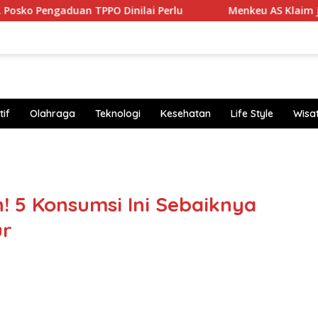
PPO Dinilai Perlu
Menkeu AS Klaim Jurang Kaya-Miski
if
Olahraga
Teknologi
Kesehatan
Life Style
Wisa
https
 5 Konsumsi Ini Sebaiknya
ur