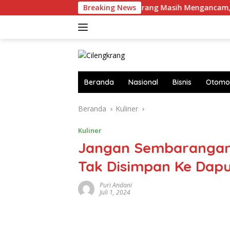
Langsung
Perdagangan Orang Masih Mengancam, Posko Pengaduan T
Breaking News
ke
konten
Beranda
Nasional
Bisnis
Otomot
Beranda
Kuliner
Kuliner
Jangan Sembarangan!
Tak Disimpan Ke Dap
Puri Andani
Juli 1, 2024