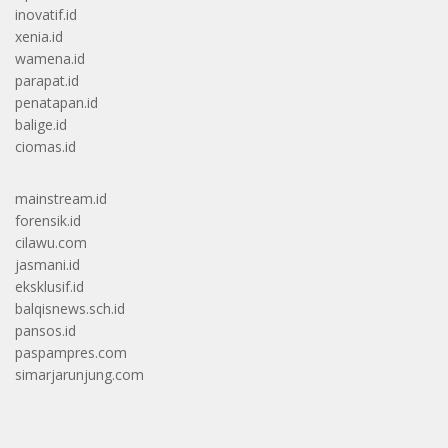
inovatif.id
xenia.id
wamena.id
parapat.id
penatapan.id
balige.id
ciomas.id
mainstream.id
forensik.id
cilawu.com
jasmani.id
eksklusif.id
balqisnews.sch.id
pansos.id
paspampres.com
simarjarunjung.com