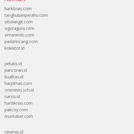
harkitnas.com
tangkubanperahu.com
sibolangit.com
siguragura.com
simanindo.com
padarincang.com
kolektor.id
pelukis.id
pancoran.id
kualitas.id
harpitnas.com
onenews.sch.id
narsis.id
hardiknas.com
pakcoy.com
muntaber.com
cipanas.id