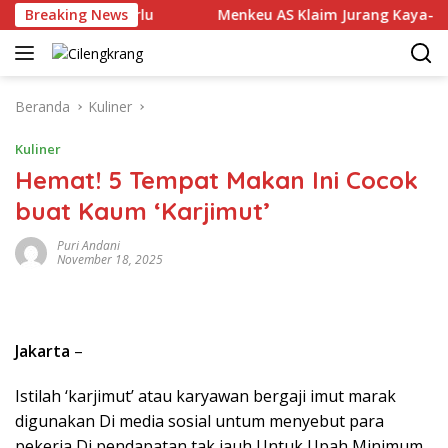
Langsung
inilai Perlu
Breaking News
Menkeu AS Klaim Jurang Kaya-Miskin Mak
ke
konten
Beranda
Kuliner
Kuliner
Hemat! 5 Tempat Makan Ini Cocok
buat Kaum ‘Karjimut’
Puri Andani
November 18, 2025
Jakarta
–
Istilah ‘karjimut’ atau karyawan bergaji imut marak
digunakan Di media sosial untum menyebut para
pekerja Di pendapatan tak jauh Untuk Upah Minimum