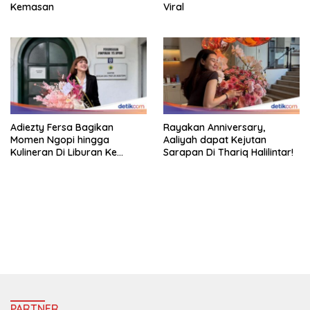
Kemasan
Viral
Adiezty Fersa Bagikan
Rayakan Anniversary,
Momen Ngopi hingga
Aaliyah dapat Kejutan
Kulineran Di Liburan Ke
Sarapan Di Thariq Halilintar!
Eropa
https://accslot88.live/
PARTNER