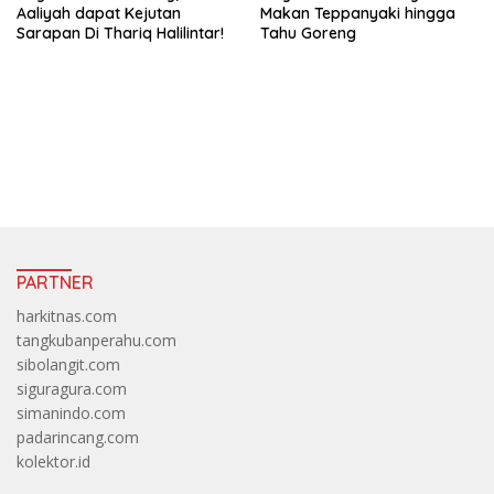
Aaliyah dapat Kejutan
Makan Teppanyaki hingga
Sarapan Di Thariq Halilintar!
Tahu Goreng
https://accslot88.live/
PARTNER
harkitnas.com
tangkubanperahu.com
sibolangit.com
siguragura.com
simanindo.com
padarincang.com
kolektor.id