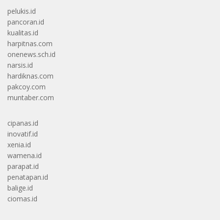
pelukis.id
pancoran.id
kualitas.id
harpitnas.com
onenews.sch.id
narsis.id
hardiknas.com
pakcoy.com
muntaber.com
cipanas.id
inovatif.id
xenia.id
wamena.id
parapat.id
penatapan.id
balige.id
ciomas.id