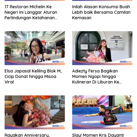
17 Restoran Michelin Ke
Inilah Alasan Konsumsi Buah
Negeri Ini Langgar Aturan
Lebih baik Bersama Camilan
Perlindungan Ketahanan
Kemasan
Pangan
Elsa Japasal Keliling Blok M,
Adiezty Fersa Bagikan
Cicip Donat hingga Misoa
Momen Ngopi hingga
Viral
Kulineran Di Liburan Ke
Eropa
Rayakan Anniversary,
Slay! Momen Kris Dayanti