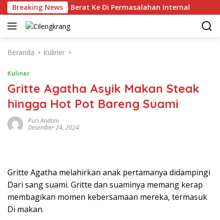
Langsung
 Keuangan Kelas Berat Ke Di Permasalahan Internal
Breaking News
Hi
ke
konten
Beranda
Kuliner
Kuliner
Gritte Agatha Asyik Makan Steak
hingga Hot Pot Bareng Suami
Puri Andani
Desember 24, 2024
Gritte Agatha melahirkan anak pertamanya didampingi
Dari sang suami. Gritte dan suaminya memang kerap
membagikan momen kebersamaan mereka, termasuk
Di makan.