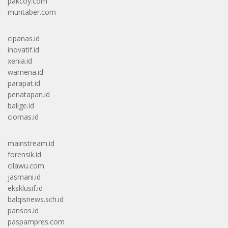
pakcoy.com
muntaber.com
cipanas.id
inovatif.id
xenia.id
wamena.id
parapat.id
penatapan.id
balige.id
ciomas.id
mainstream.id
forensik.id
cilawu.com
jasmani.id
eksklusif.id
balqisnews.sch.id
pansos.id
paspampres.com