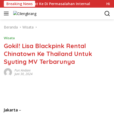
Langsung
gan Kelas Berat Ke Di Permasalahan Internal
Breaking News
Hippindo 
ke
konten
Beranda
Wisata
Wisata
Gokil! Lisa Blackpink Rental
Chinatown Ke Thailand Untuk
Syuting MV Terbarunya
Puri Andani
Juni 30, 2024
Jakarta
–