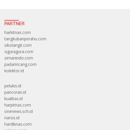
PARTNER
harkitnas.com
tangkubanperahu.com
sibolangit.com
siguragura.com
simanindo.com
padarincang.com
kolektor.id
pelukis.id
pancoran.id
kualitas.id
harpitnas.com
onenews.sch.id
narsis.id
hardiknas.com