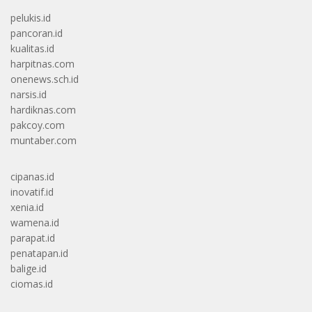
pelukis.id
pancoran.id
kualitas.id
harpitnas.com
onenews.sch.id
narsis.id
hardiknas.com
pakcoy.com
muntaber.com
cipanas.id
inovatif.id
xenia.id
wamena.id
parapat.id
penatapan.id
balige.id
ciomas.id