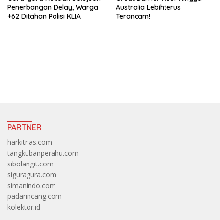
Penerbangan Delay, Warga
Australia Lebihterus
+62 Ditahan Polisi KLIA
Terancam!
https://accslot88.live/
PARTNER
harkitnas.com
tangkubanperahu.com
sibolangit.com
siguragura.com
simanindo.com
padarincang.com
kolektor.id