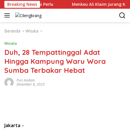
Langsung
TPPO Dinilai Perlu
Breaking News
Menkeu AS Klaim Jurang Kaya-Mis
ke
konten
Beranda
Wisata
Wisata
Duh, 28 Tempattinggal Adat
Hingga Kampung Waru Wora
Sumba Terbakar Hebat
Puri Andani
Desember 8, 2025
Jakarta
–