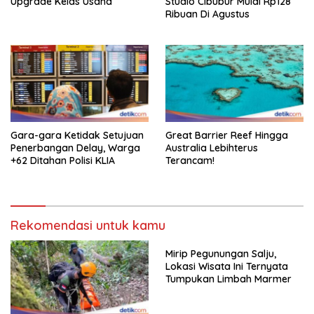
Upgrade Kelas Usaha
Studio Cibubur Mulai Rp128
Ribuan Di Agustus
Gara-gara Ketidak Setujuan
Great Barrier Reef Hingga
Penerbangan Delay, Warga
Australia Lebihterus
+62 Ditahan Polisi KLIA
Terancam!
Rekomendasi untuk kamu
Mirip Pegunungan Salju,
Lokasi Wisata Ini Ternyata
Tumpukan Limbah Marmer