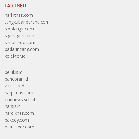
PARTNER
harkitnas.com
tangkubanperahu.com
sibolangit.com
siguragura.com
simanindo.com
padarincang.com
kolektor.id
pelukis.id
pancoran.id
kualitas.id
harpitnas.com
onenews.sch.id
narsis.id
hardiknas.com
pakcoy.com
muntaber.com