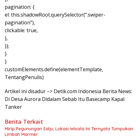
pagination: {
el: this.shadowRoot.querySelector(“.swiper-
pagination”),
clickable: true,
},
});
}
}
customElements.define(elementTemplate,
TentangPenulis)
Artikel ini disadur –> Detik.com Indonesia Berita News:
Di Desa Aurora Didalam Sebab Itu Basecamp Kapal
Tanker
Berita Terkait
Mirip Pegunungan Salju, Lokasi Wisata Ini Ternyata Tumpukan
Limbah Marmer