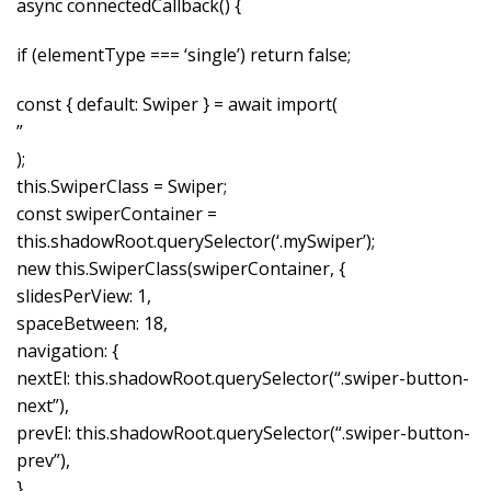
async connectedCallback() {
if (elementType === ‘single’) return false;
const { default: Swiper } = await import(
”
);
this.SwiperClass = Swiper;
const swiperContainer =
this.shadowRoot.querySelector(‘.mySwiper’);
new this.SwiperClass(swiperContainer, {
slidesPerView: 1,
spaceBetween: 18,
navigation: {
nextEl: this.shadowRoot.querySelector(“.swiper-button-
next”),
prevEl: this.shadowRoot.querySelector(“.swiper-button-
prev”),
},