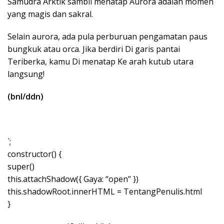
Samudra Arktik sambil menatap Aurora adalah momen
yang magis dan sakral.
Selain aurora, ada pula perburuan pengamatan paus
bungkuk atau orca. Jika berdiri Di garis pantai
Teriberka, kamu Di menatap Ke arah kutub utara
langsung!
(bnl/ddn)
`;
constructor() {
super()
this.attachShadow({ Gaya: “open” })
this.shadowRoot.innerHTML = TentangPenulis.html
}