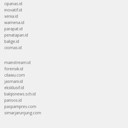
cipanas.id
inovatif.id
xenia.id
wamena.id
parapat.id
penatapan.id
balige.id
ciomas.id
mainstream.id
forensik.id
cilawu.com
jasmani.id
eksklusif.id
balqisnews.sch.id
pansos.id
paspampres.com
simarjarunjung.com