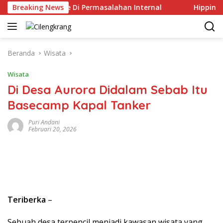
Langsung
las Berat Ke Di Permasalahan Internal
Breaking News
Hippindo Kecew
ke
konten
Beranda
Wisata
Wisata
Di Desa Aurora Didalam Sebab Itu
Basecamp Kapal Tanker
Puri Andani
Februari 20, 2026
Teriberka
–
Sebuah desa terpencil menjadi kawasan wisata yang