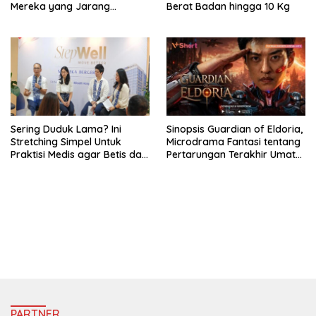
Mereka yang Jarang
Berat Badan hingga 10 Kg
Diketahui Pendukung
Sering Duduk Lama? Ini
Sinopsis Guardian of Eldoria,
Stretching Simpel Untuk
Microdrama Fantasi tentang
Praktisi Medis agar Betis dan
Pertarungan Terakhir Umat
Pinggang Tak Kaku
Manusia Ke V+Short
https://accslot88.live/
PARTNER