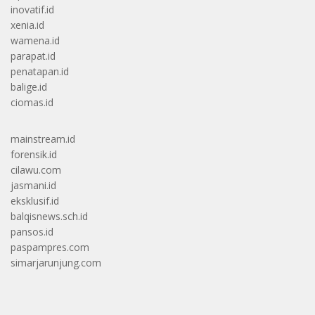
inovatif.id
xenia.id
wamena.id
parapat.id
penatapan.id
balige.id
ciomas.id
mainstream.id
forensik.id
cilawu.com
jasmani.id
eksklusif.id
balqisnews.sch.id
pansos.id
paspampres.com
simarjarunjung.com