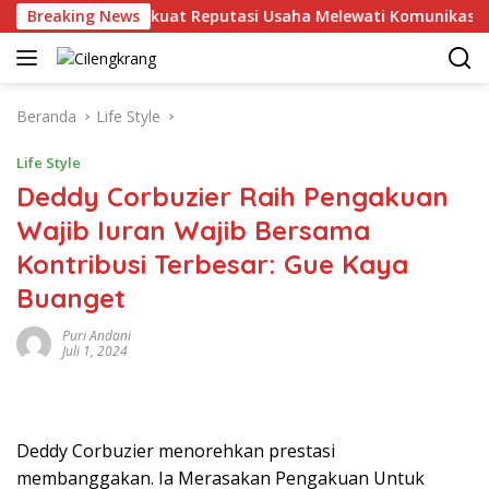
Langsung
Breaking News
MHU Perkuat Reputasi Usaha Melewati Komunikasi Korpo
ke
konten
Beranda
Life Style
Life Style
Deddy Corbuzier Raih Pengakuan
Wajib Iuran Wajib Bersama
Kontribusi Terbesar: Gue Kaya
Buanget
Puri Andani
Juli 1, 2024
Deddy Corbuzier menorehkan prestasi
membanggakan. Ia Merasakan Pengakuan Untuk