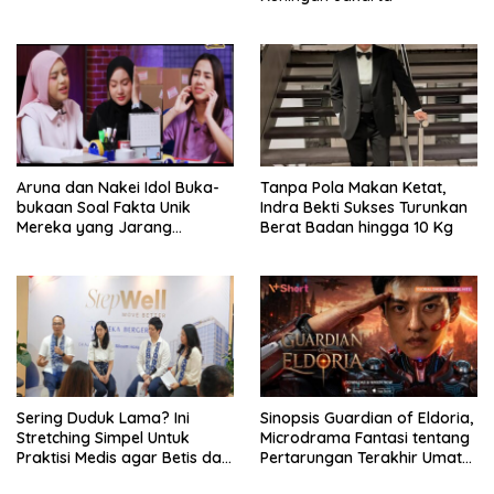
Aruna dan Nakei Idol Buka-
Tanpa Pola Makan Ketat,
bukaan Soal Fakta Unik
Indra Bekti Sukses Turunkan
Mereka yang Jarang
Berat Badan hingga 10 Kg
Diketahui Pendukung
Sering Duduk Lama? Ini
Sinopsis Guardian of Eldoria,
Stretching Simpel Untuk
Microdrama Fantasi tentang
Praktisi Medis agar Betis dan
Pertarungan Terakhir Umat
Pinggang Tak Kaku
Manusia Ke V+Short