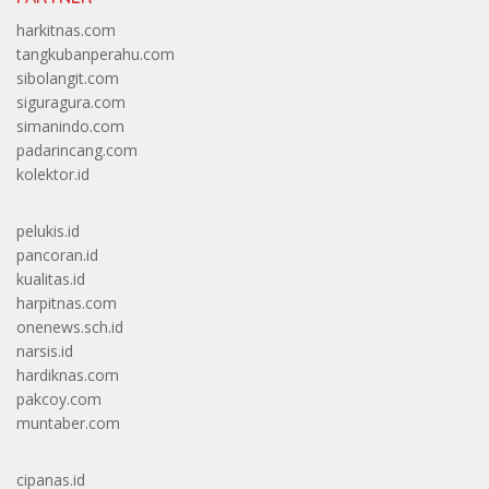
harkitnas.com
tangkubanperahu.com
sibolangit.com
siguragura.com
simanindo.com
padarincang.com
kolektor.id
pelukis.id
pancoran.id
kualitas.id
harpitnas.com
onenews.sch.id
narsis.id
hardiknas.com
pakcoy.com
muntaber.com
cipanas.id