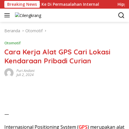
Langsung
 Kelas Berat Ke Di Permasalahan Internal
Breaking News
Hippindo Ke
ke
konten
Beranda
Otomotif
Otomotif
Cara Kerja Alat GPS Cari Lokasi
Kendaraan Pribadi Curian
Puri Andani
Juli 2, 2024
—
Internasional Positioning System (
GPS
) merupakan alat