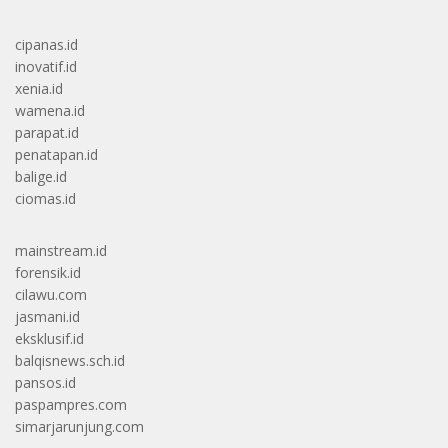
cipanas.id
inovatif.id
xenia.id
wamena.id
parapat.id
penatapan.id
balige.id
ciomas.id
mainstream.id
forensik.id
cilawu.com
jasmani.id
eksklusif.id
balqisnews.sch.id
pansos.id
paspampres.com
simarjarunjung.com