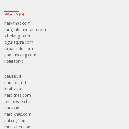
PARTNER
harkitnas.com
tangkubanperahu.com
sibolangit.com
siguragura.com
simanindo.com
padarincang.com
kolektor.id
pelukis.id
pancoran.id
kualitas.id
harpitnas.com
onenews.sch.id
narsis.id
hardiknas.com
pakcoy.com
muntaber.com