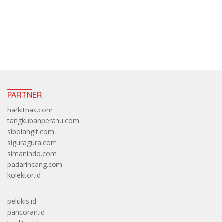
https://accslot88.live/
PARTNER
harkitnas.com
tangkubanperahu.com
sibolangit.com
siguragura.com
simanindo.com
padarincang.com
kolektor.id
pelukis.id
pancoran.id