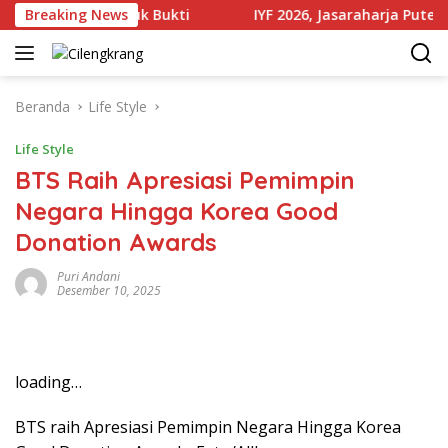
Langsung
Sejumlah Produk Bukti
Breaking News
IYF 2026, Jasaraharja Putera Per
ke
konten
Beranda
Life Style
Life Style
BTS Raih Apresiasi Pemimpin
Negara Hingga Korea Good
Donation Awards
Puri Andani
Desember 10, 2025
loading…
BTS raih Apresiasi Pemimpin Negara Hingga Korea