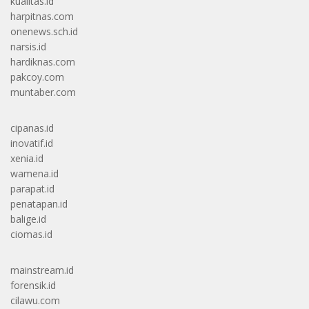
kualitas.id
harpitnas.com
onenews.sch.id
narsis.id
hardiknas.com
pakcoy.com
muntaber.com
cipanas.id
inovatif.id
xenia.id
wamena.id
parapat.id
penatapan.id
balige.id
ciomas.id
mainstream.id
forensik.id
cilawu.com