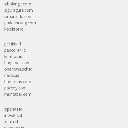
sibolangit.com
siguragura.com
simanindo.com
padarincang.com
kolektor.id
pelukis.id
pancoran.id
kualitas.id
harpitnas.com
onenews.sch.id
narsis.id
hardiknas.com
pakcoy.com
muntaber.com
cipanas.id
inovatif.id
xenia.id
wamena.id