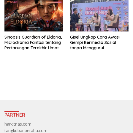
Sinopsis Guardian of Eldoria,
Gisel Ungkap Cara Awasi
Microdrama Fantasi tentang
Gempi Bermedia Sosial
Pertarungan Terakhir Umat
tanpa Menggurui
Manusia Ke V+Short
https://accslot88.live/
PARTNER
harkitnas.com
tangkubanperahu.com