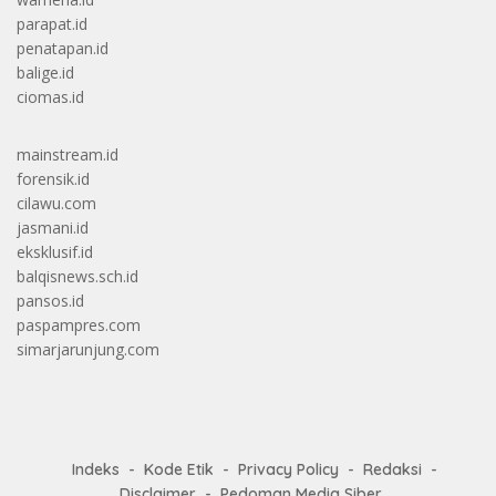
parapat.id
penatapan.id
balige.id
ciomas.id
mainstream.id
forensik.id
cilawu.com
jasmani.id
eksklusif.id
balqisnews.sch.id
pansos.id
paspampres.com
simarjarunjung.com
Indeks
Kode Etik
Privacy Policy
Redaksi
Disclaimer
Pedoman Media Siber