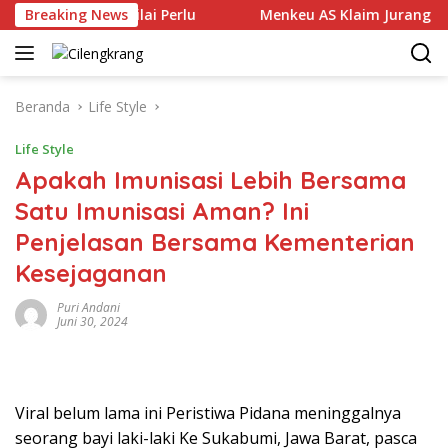
Langsung
n TPPO Dinilai Perlu
Breaking News
Menkeu AS Klaim Jurang Kaya-Mi
ke
konten
Beranda
Life Style
Life Style
Apakah Imunisasi Lebih Bersama
Satu Imunisasi Aman? Ini
Penjelasan Bersama Kementerian
Kesejaganan
Puri Andani
Juni 30, 2024
Viral belum lama ini Peristiwa Pidana meninggalnya
seorang bayi laki-laki Ke Sukabumi, Jawa Barat, pasca