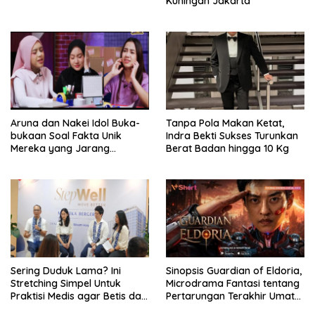
Kuningan Jakarta
Aruna dan Nakei Idol Buka-
Tanpa Pola Makan Ketat,
bukaan Soal Fakta Unik
Indra Bekti Sukses Turunkan
Mereka yang Jarang
Berat Badan hingga 10 Kg
Diketahui Pendukung
Sering Duduk Lama? Ini
Sinopsis Guardian of Eldoria,
Stretching Simpel Untuk
Microdrama Fantasi tentang
Praktisi Medis agar Betis dan
Pertarungan Terakhir Umat
Pinggang Tak Kaku
Manusia Ke V+Short