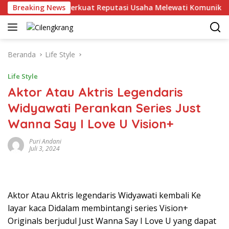
Langsung
Breaking News
MHU Perkuat Reputasi Usaha Melewati Komunikasi Kor
ke
konten
Beranda
Life Style
Life Style
Aktor Atau Aktris Legendaris
Widyawati Perankan Series Just
Wanna Say I Love U Vision+
Puri Andani
Juli 3, 2024
Aktor Atau Aktris legendaris Widyawati kembali Ke
layar kaca Didalam membintangi series Vision+
Originals berjudul Just Wanna Say I Love U yang dapat