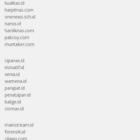
kualitas.id
harpitnas.com
onenews.sch.id
narsis.id
hardiknas.com
pakcoy.com
muntaber.com
cipanas.id
inovatif.id
xenia.id
wamena.id
parapat.id
penatapan.id
balige.id
ciomas.id
mainstream.id
forensik.id
cilawu.com