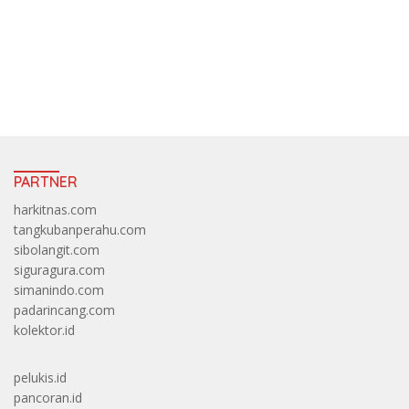
https://accslot88.live/
PARTNER
harkitnas.com
tangkubanperahu.com
sibolangit.com
siguragura.com
simanindo.com
padarincang.com
kolektor.id
pelukis.id
pancoran.id