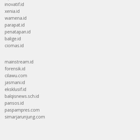
inovatif.id
xenia.id
wamena.id
parapat.id
penatapan.id
balige.id
ciomas.id
mainstream.id
forensik.id
cilawu.com
jasmani.id
eksklusif.id
balqisnews.sch.id
pansos.id
paspampres.com
simarjarunjung.com