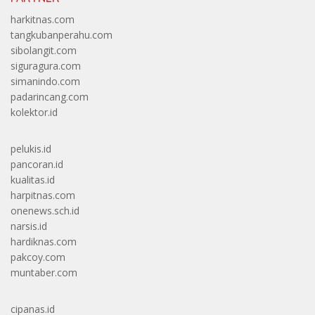
harkitnas.com
tangkubanperahu.com
sibolangit.com
siguragura.com
simanindo.com
padarincang.com
kolektor.id
pelukis.id
pancoran.id
kualitas.id
harpitnas.com
onenews.sch.id
narsis.id
hardiknas.com
pakcoy.com
muntaber.com
cipanas.id