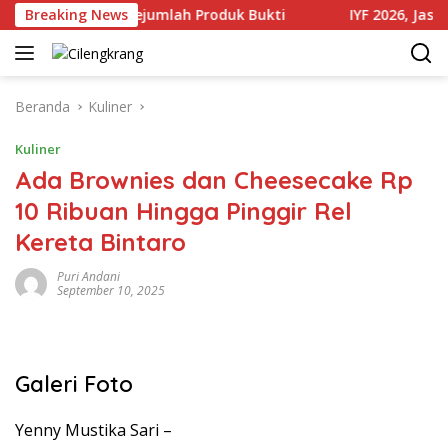
Langsung
p4 Miliar dan Sejumlah Produk Bukti
Breaking News
IYF 2026, Jasaraha
ke
konten
Beranda
Kuliner
Kuliner
Ada Brownies dan Cheesecake Rp
10 Ribuan Hingga Pinggir Rel
Kereta Bintaro
Puri Andani
September 10, 2025
Galeri Foto
Yenny Mustika Sari –