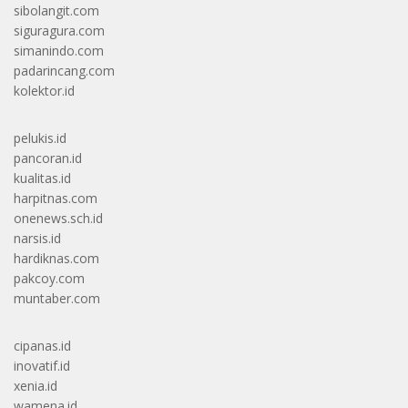
sibolangit.com
siguragura.com
simanindo.com
padarincang.com
kolektor.id
pelukis.id
pancoran.id
kualitas.id
harpitnas.com
onenews.sch.id
narsis.id
hardiknas.com
pakcoy.com
muntaber.com
cipanas.id
inovatif.id
xenia.id
wamena.id