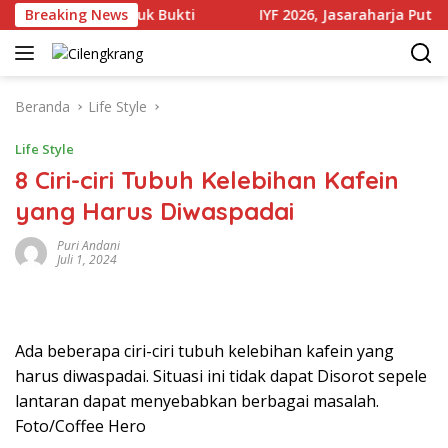
Langsung
Sejumlah Produk Bukti
Breaking News
IYF 2026, Jasaraharja Putera Per
ke
konten
Beranda
Life Style
Life Style
8 Ciri-ciri Tubuh Kelebihan Kafein
yang Harus Diwaspadai
Puri Andani
Juli 1, 2024
Ada beberapa ciri-ciri tubuh kelebihan kafein yang
harus diwaspadai. Situasi ini tidak dapat Disorot sepele
lantaran dapat menyebabkan berbagai masalah.
Foto/Coffee Hero