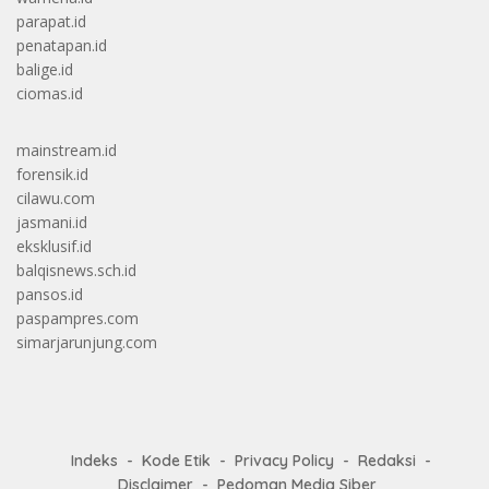
parapat.id
penatapan.id
balige.id
ciomas.id
mainstream.id
forensik.id
cilawu.com
jasmani.id
eksklusif.id
balqisnews.sch.id
pansos.id
paspampres.com
simarjarunjung.com
Indeks
Kode Etik
Privacy Policy
Redaksi
Disclaimer
Pedoman Media Siber