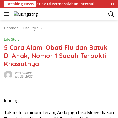
Langsung
gan Kelas Berat Ke Di Permasalahan Internal
Breaking News
Hippindo
ke
konten
Beranda
Life Style
Life Style
5 Cara Alami Obati Flu dan Batuk
Di Anak, Nomor 1 Sudah Terbukti
Khasiatnya
Puri Andani
Juli 29, 2025
loading…
Tak melulu minum Terapi, Anda juga bisa Menyediakan