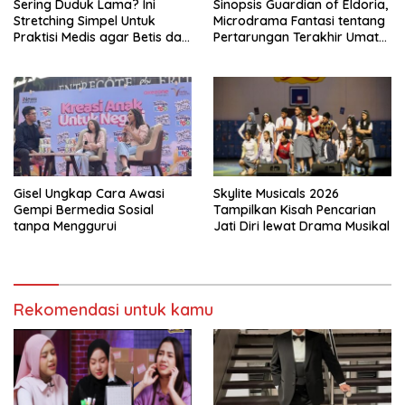
Sering Duduk Lama? Ini
Sinopsis Guardian of Eldoria,
Stretching Simpel Untuk
Microdrama Fantasi tentang
Praktisi Medis agar Betis dan
Pertarungan Terakhir Umat
Pinggang Tak Kaku
Manusia Ke V+Short
Gisel Ungkap Cara Awasi
Skylite Musicals 2026
Gempi Bermedia Sosial
Tampilkan Kisah Pencarian
tanpa Menggurui
Jati Diri lewat Drama Musikal
Rekomendasi untuk kamu