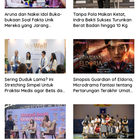
Aruna dan Nakei Idol Buka-
Tanpa Pola Makan Ketat,
bukaan Soal Fakta Unik
Indra Bekti Sukses Turunkan
Mereka yang Jarang
Berat Badan hingga 10 Kg
Diketahui Pendukung
Sering Duduk Lama? Ini
Sinopsis Guardian of Eldoria,
Stretching Simpel Untuk
Microdrama Fantasi tentang
Praktisi Medis agar Betis dan
Pertarungan Terakhir Umat
Pinggang Tak Kaku
Manusia Ke V+Short