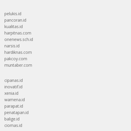
pelukis.id
pancoran.id
kualitas.id
harpitnas.com
onenews.sch.id
narsis.id
hardiknas.com
pakcoy.com
muntaber.com
cipanas.id
inovatif.id
xenia.id
wamena.id
parapat.id
penatapan.id
balige.id
ciomas.id