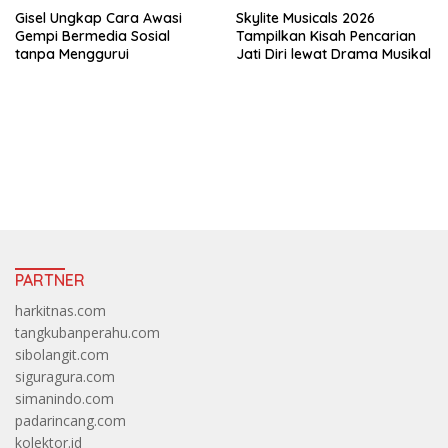
Gisel Ungkap Cara Awasi
Skylite Musicals 2026
Gempi Bermedia Sosial
Tampilkan Kisah Pencarian
tanpa Menggurui
Jati Diri lewat Drama Musikal
https://accslot88.live/
PARTNER
harkitnas.com
tangkubanperahu.com
sibolangit.com
siguragura.com
simanindo.com
padarincang.com
kolektor.id